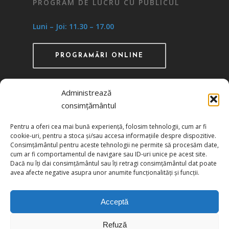
PROGRAM DE LUCRU CU PUBLICUL
Luni – Joi: 11.30 – 17.00
PROGRAMĂRI ONLINE
Administrează
consimțământul
Recunoscută ca instituţie de utilitate publică
Pentru a oferi cea mai bună experiență, folosim tehnologii, cum ar fi
prin HG 1242/29.11.2000 publicată în MO nr.
cookie-uri, pentru a stoca și/sau accesa informațiile despre dispozitive.
634/06.12.2000
Consimțământul pentru aceste tehnologii ne permite să procesăm date,
cum ar fi comportamentul de navigare sau ID-uri unice pe acest site.
Dacă nu îți dai consimțământul sau îți retragi consimțământul dat poate
Politica de confidențialitate
avea afecte negative asupra unor anumite funcționalități și funcții.
Politica de cookies
Acceptă
Refuză