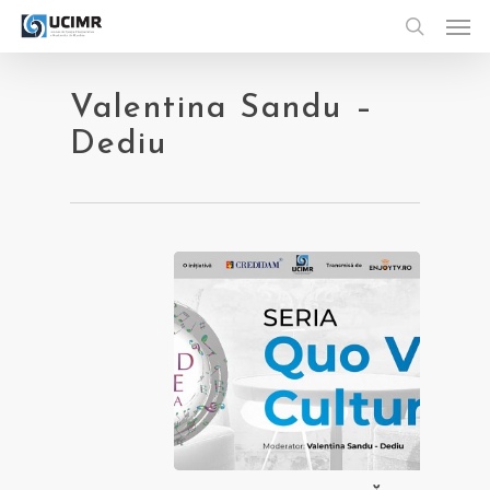
Men
Skip
to
search
main
content
Valentina Sandu –
Dediu