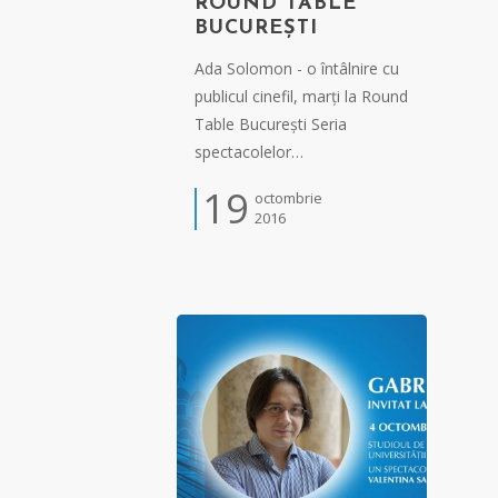
ROUND TABLE
BUCUREȘTI
Ada Solomon - o întâlnire cu
publicul cinefil, marți la Round
Table București Seria
spectacolelor…
19
octombrie
2016