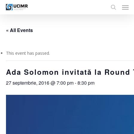
Men
Skip
to
search
main
content
« All Events
This event has passed.
Ada Solomon invitată la Round 
27 septembrie, 2016 @ 7:00 pm
-
8:30 pm