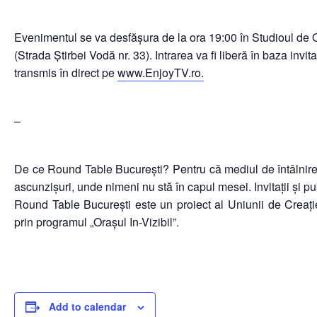
Evenimentul se va desfășura de la ora 19:00 în Studioul de O
(Strada Știrbei Vodă nr. 33). Intrarea va fi lib
eră în baza invit
transmis în direct pe
www.EnjoyTV.ro.
–
De ce Round Table București? Pentru că mediul de întâlnire al
ascunzișuri, unde nimeni nu stă în capul mesei. Invitații și pu
Round Table București este un proiect al Uniunii de Creație
prin programul „Orașul In-Vizibil”.
Add to calendar