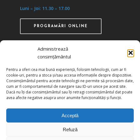
Luni – Joi: 11.30 – 17.00
PROGRAMĂRI ONLINE
Administrează
consimțământul
Recunoscută ca instituţie de utilitate publică
Pentru a oferi cea mai bună experiență, folosim tehnologii, cum ar fi
prin HG 1242/29.11.2000 publicată în MO nr.
cookie-uri, pentru a stoca și/sau accesa informațiile despre dispozitive.
634/06.12.2000
Consimțământul pentru aceste tehnologii ne permite să procesăm date,
cum ar fi comportamentul de navigare sau ID-uri unice pe acest site.
Dacă nu îți dai consimțământul sau îți retragi consimțământul dat poate
Politica de confidențialitate
avea afecte negative asupra unor anumite funcționalități și funcții.
Politica de cookies
Acceptă
Refuză