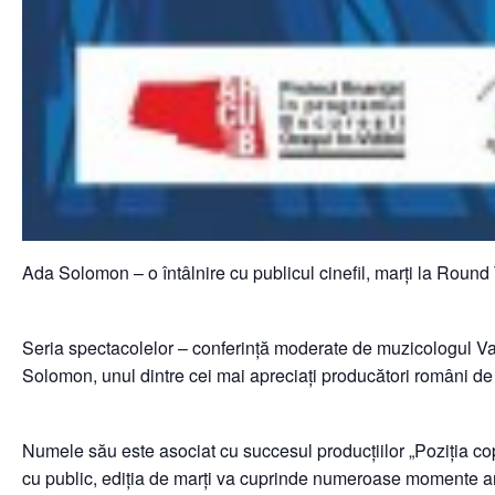
Ada Solomon – o întâlnire cu publicul cinefil, marți la Round
Seria spectacolelor – conferință moderate de muzicologul Va
Solomon, unul dintre cei mai apreciați producători români de f
Numele său este asociat cu succesul producțiilor „Poziția cop
cu public, ediția de marți va cuprinde numeroase momente art