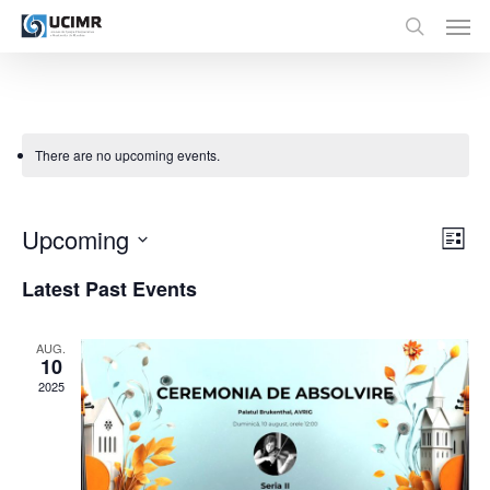
Men
Skip
to
search
main
content
There are no upcoming events.
Vie
Upcoming
Eve
List
Vie
Nav
Select
Nav
Latest Past Events
date.
AUG.
10
2025