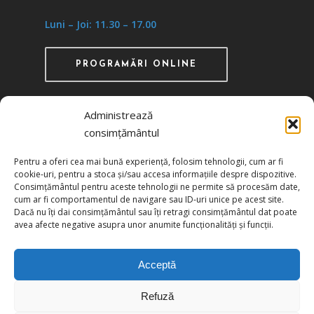
Luni – Joi: 11.30 – 17.00
PROGRAMĂRI ONLINE
Administrează
consimțământul
Recunoscută ca instituţie de utilitate publică
Pentru a oferi cea mai bună experiență, folosim tehnologii, cum ar fi
prin HG 1242/29.11.2000 publicată în MO nr.
cookie-uri, pentru a stoca și/sau accesa informațiile despre dispozitive.
634/06.12.2000
Consimțământul pentru aceste tehnologii ne permite să procesăm date,
cum ar fi comportamentul de navigare sau ID-uri unice pe acest site.
Dacă nu îți dai consimțământul sau îți retragi consimțământul dat poate
Politica de confidențialitate
avea afecte negative asupra unor anumite funcționalități și funcții.
Politica de cookies
Acceptă
Refuză