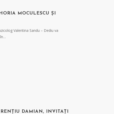
 HORIA MOCULESCU ȘI
uzicolog Valentina Sandu – Dediu va
 în…
URENȚIU DAMIAN, INVITAȚI