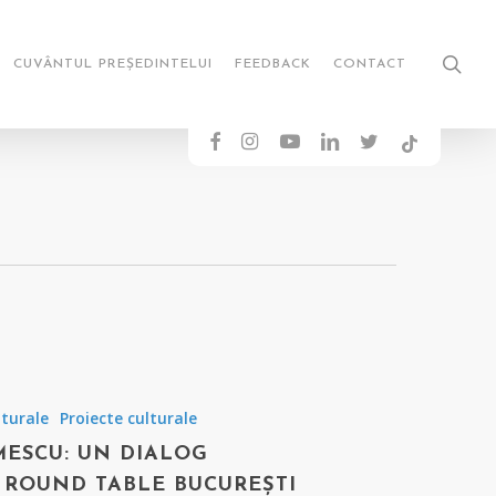
sea
CUVÂNTUL PREȘEDINTELUI
FEEDBACK
CONTACT
FACEBOOK
INSTAGRAM
YOUTUBE
LINKEDIN
TWITTER
TIKTOK
lturale
Proiecte culturale
MESCU: UN DIALOG
A ROUND TABLE BUCUREȘTI