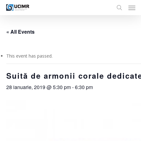
Men
Skip
to
search
main
content
« All Events
This event has passed.
Suită de armonii corale dedicat
28 ianuarie, 2019 @ 5:30 pm
-
6:30 pm