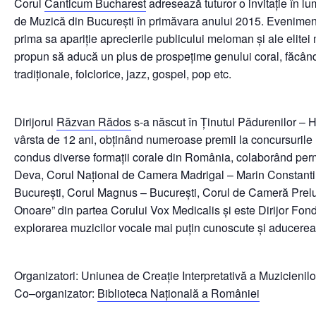
Corul
Canticum Bucharest
adresează tuturor o invitație în l
de Muzică din București în primăvara anului 2015. Eveniment
prima sa apariție aprecierile publicului meloman și ale elitei
propun să aducă un plus de prospețime genului coral, făcându-
tradiționale, folclorice, jazz, gospel, pop etc.
Dirijorul
Răzvan Rădos
s-a născut în Ținutul Pădurenilor – H
vârsta de 12 ani, obținând numeroase premii la concursurile n
condus diverse formații corale din România, colaborând perm
Deva, Corul Național de Camera Madrigal – Marin Constantin
București, Corul Magnus – București, Corul de Cameră Preludiu
Onoare” din partea Corului Vox Medicalis și este Dirijor Fo
explorarea muzicilor vocale mai puțin cunoscute și aducerea ac
Organizatori: Uniunea de Creație Interpretativă a Muzicieni
Co–organizator:
Biblioteca Naţională a României