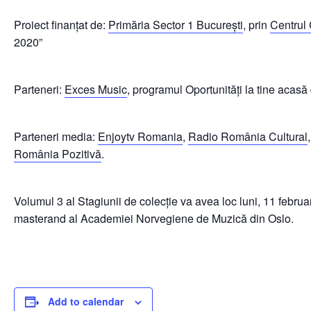
Proiect finanțat de:
Primăria Sector 1 Bucureşti
, prin
Centrul 
2020”
Parteneri:
Exces Music
, programul Oportunități la tine acas
Parteneri media:
Enjoytv Romania
,
Radio România Cultural
România Pozitivă
.
Volumul 3 al Stagiunii de colecție va avea loc luni, 11 februa
masterand al Academiei Norvegiene de Muzică din Oslo.
Add to calendar