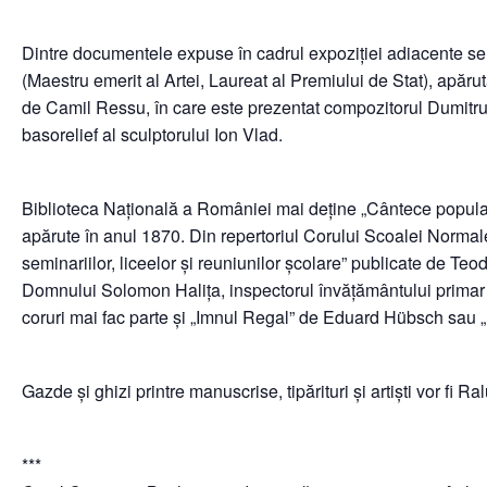
Dintre documentele expuse în cadrul expoziției adiacente se d
(Maestru emerit al Artei, Laureat al Premiului de Stat), apărut
de Camil Ressu, în care este prezentat compozitorul Dumitru 
basorelief al sculptorului Ion Vlad.
Biblioteca Națională a României mai deţine „Cântece populare
apărute în anul 1870. Din repertoriul Corului Scoalei Normale
seminariilor, liceelor şi reuniunilor şcolare” publicate de Te
Domnului Solomon Haliţa, inspectorul învăţământului primar ş
coruri mai fac parte şi „Imnul Regal” de Eduard Hübsch sau 
Gazde și ghizi printre manuscrise, tipărituri și artiști vor fi 
***