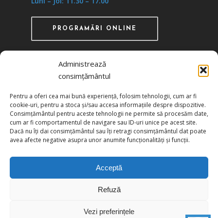
Luni – Joi: 11.30 – 17.00
PROGRAMĂRI ONLINE
Administrează
consimțământul
Recunoscută ca instituţie de utilitate publică
Pentru a oferi cea mai bună experiență, folosim tehnologii, cum ar fi
prin HG 1242/29.11.2000 publicată în MO nr.
cookie-uri, pentru a stoca și/sau accesa informațiile despre dispozitive.
634/06.12.2000
Consimțământul pentru aceste tehnologii ne permite să procesăm date,
cum ar fi comportamentul de navigare sau ID-uri unice pe acest site.
Dacă nu îți dai consimțământul sau îți retragi consimțământul dat poate
Politica de confidențialitate
avea afecte negative asupra unor anumite funcționalități și funcții.
Politica de cookies
Acceptă
Refuză
© 2026 UCIMR. All Rights Reserved.
Vezi preferințele