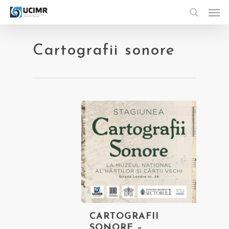
Men
Skip
to
search
main
content
Cartografii sonore
CARTOGRAFII
SONORE –