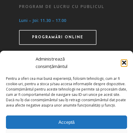
PROGRAM DE LUCRU CU PUBLICUL
Luni – Joi: 11.30 – 17.00
PROGRAMĂRI ONLINE
Administrează
consimțământul
Recunoscută ca instituţie de utilitate publică
Pentru a oferi cea mai bună experiență, folosim tehnologii, cum ar fi
prin HG 1242/29.11.2000 publicată în MO nr.
cookie-uri, pentru a stoca și/sau accesa informațiile despre dispozitive.
634/06.12.2000
Consimțământul pentru aceste tehnologii ne permite să procesăm date,
cum ar fi comportamentul de navigare sau ID-uri unice pe acest site.
Dacă nu îți dai consimțământul sau îți retragi consimțământul dat poate
Politica de confidențialitate
avea afecte negative asupra unor anumite funcționalități și funcții.
Politica de cookies
Acceptă