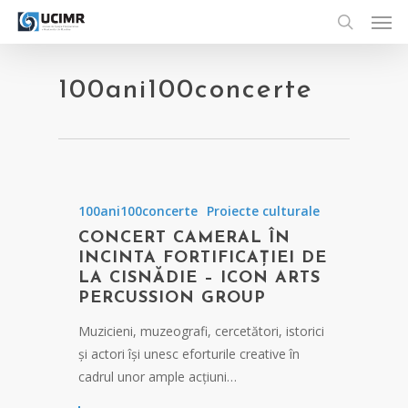
Men
Skip
to
search
main
content
100ani100concerte
100ani100concerte
Proiecte culturale
CONCERT CAMERAL ÎN
INCINTA FORTIFICAȚIEI DE
LA CISNĂDIE – ICON ARTS
PERCUSSION GROUP
Muzicieni, muzeografi, cercetători, istorici
și actori își unesc eforturile creative în
cadrul unor ample acțiuni…