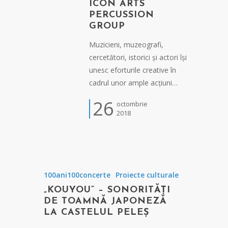
ICON ARTS
PERCUSSION
GROUP
Muzicieni, muzeografi,
cercetători, istorici și actori își
unesc eforturile creative în
cadrul unor ample acțiuni…
26
octombrie
2018
100ani100concerte
Proiecte culturale
„KOUYOU” – SONORITĂȚI
DE TOAMNĂ JAPONEZĂ
LA CASTELUL PELEȘ