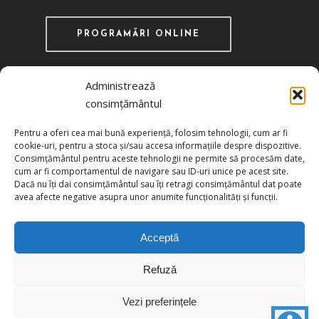
PROGRAMĂRI ONLINE
Administrează
consimțământul
Recunoscută ca instituţie de utilitate publică
Pentru a oferi cea mai bună experiență, folosim tehnologii, cum ar fi
prin HG 1242/29.11.2000 publicată în MO nr.
cookie-uri, pentru a stoca și/sau accesa informațiile despre dispozitive.
634/06.12.2000
Consimțământul pentru aceste tehnologii ne permite să procesăm date,
cum ar fi comportamentul de navigare sau ID-uri unice pe acest site.
Dacă nu îți dai consimțământul sau îți retragi consimțământul dat poate
Politica de confidențialitate
avea afecte negative asupra unor anumite funcționalități și funcții.
Politica de cookies
Acceptă
Refuză
© 2026 UCIMR. All Rights Reserved.
Vezi preferințele