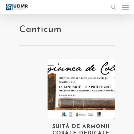
Men
Skip
to
search
main
content
Canticum
SUITĂ DE ARMONII
CORALE DEDICATE