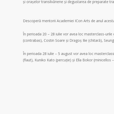
și orașelor transilvănene și degustarea de preparate tradi
Descoperă mentorii Academiei ICon Arts de anul acesta 
În perioada 20 – 28 iulie vor avea loc masterclass-uril
(contrabas), Costin Soare și Dragoș Ilie (chitară), Seu
În perioada 28 iulie – 5 august vor avea loc masterclas
(flaut), Kuniko Kato (percuție) și Ella Bokor (minicellos 