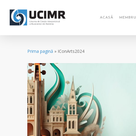
Skip
to
main
ACASĂ
MEMBRU
content
Prima pagină
»
IConArts2024