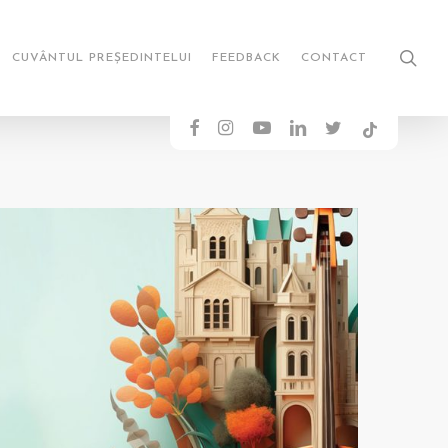
sea
CUVÂNTUL PREȘEDINTELUI
FEEDBACK
CONTACT
FACEBOOK
INSTAGRAM
YOUTUBE
LINKEDIN
TWITTER
TIKTOK