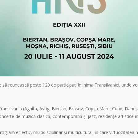
e să reunească peste 120 de participați în inima Transilvaniei, unde vor
n Transilvania (Agnita, Avrig, Biertan, Brașov, Copșa Mare, Cund, Dane
rte de muzică clasică, contemporană și jazz, rezidențe artistice inter
rogram eclectic, multidisciplinar și multicultural, în care virtuozitate