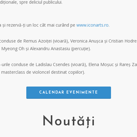
ționale, spre deliciul publicului.
și rezervă-ți un loc cât mai curând pe
www.iconarts.ro
.
e conduse de Remus Azoiței (vioară), Veronica Anușca și Cristian Hodre
ng Myeong Oh și Alexandru Anastasiu (percuție).
s-urile conduse de Ladislau Csendes (vioară), Elena Moșuc și Rareș Zah
– masterclass de violoncel destinat copiilor).
CALENDAR EVENIMENTE
Noutăți