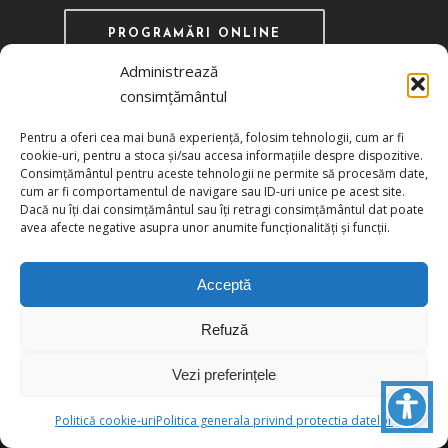
PROGRAMĂRI ONLINE
Administrează
consimțământul
Pentru a oferi cea mai bună experiență, folosim tehnologii, cum ar fi
Recunoscută ca instituţie de utilitate publică
cookie-uri, pentru a stoca și/sau accesa informațiile despre dispozitive.
Consimțământul pentru aceste tehnologii ne permite să procesăm date,
prin HG 1242/29.11.2000 publicată în MO nr.
cum ar fi comportamentul de navigare sau ID-uri unice pe acest site.
634/06.12.2000
Dacă nu îți dai consimțământul sau îți retragi consimțământul dat poate
avea afecte negative asupra unor anumite funcționalități și funcții.
Politica de confidențialitate
Politica de cookies
Acceptă
Refuză
Vezi preferințele
© 2026 UCIMR. All Rights Reserved.
Politică cookie-uri
Politica generala privind protectia datelor