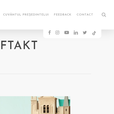
sea
CUVÂNTUL PREȘEDINTELUI
FEEDBACK
CONTACT
FACEBOOK
INSTAGRAM
YOUTUBE
LINKEDIN
TWITTER
TIKTOK
AUFTAKT