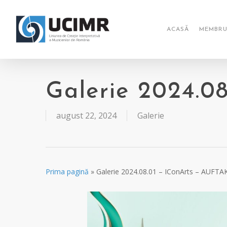
Skip
to
main
ACASĂ
MEMBRU
content
Galerie 2024.0
august 22, 2024
Galerie
Prima pagină
»
Galerie 2024.08.01 – IConArts – AUFTA