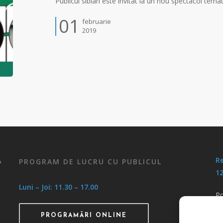
Publicul sibian este invitat la un nou spectacol tem
01
februarie
2019
Re
PROGRAM DE LUCRU CU PUBLICUL
A
12
Luni – Joi: 11.30 – 17.00
Po
Po
PROGRAMĂRI ONLINE