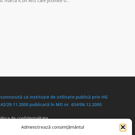
atic marca ICon Arts care promite o…
cunoscută ca instituţie de utilitate publică prin HG
42/29.11.2000 publicată în MO nr. 634/06.12.2000
litica de confidențialitate
litica de cookies
Administrează consimțământul