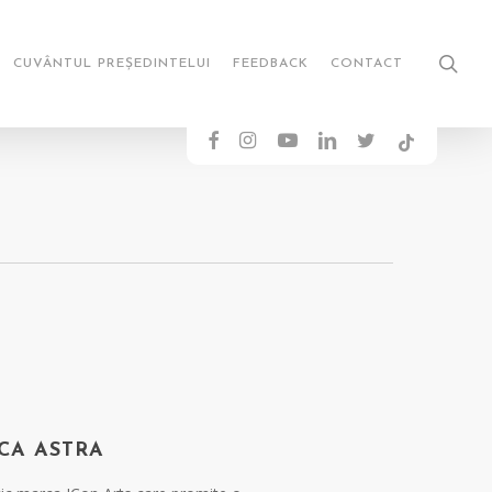
sea
CUVÂNTUL PREȘEDINTELUI
FEEDBACK
CONTACT
FACEBOOK
INSTAGRAM
YOUTUBE
LINKEDIN
TWITTER
TIKTOK
CA ASTRA