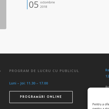
05
octombrie
2018
Re
PROGRAM DE LUCRU CU PUBLICUL
A
12
Luni – Joi: 11.30 – 17.00
Po
Po
PROGRAMĂRI ONLINE
Pentru a ofe
pentru a st