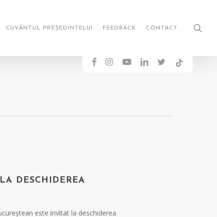
sea
CUVÂNTUL PREȘEDINTELUI
FEEDBACK
CONTACT
FACEBOOK
INSTAGRAM
YOUTUBE
LINKEDIN
TWITTER
TIKTOK
 LA DESCHIDEREA
 bucureștean este invitat la deschiderea