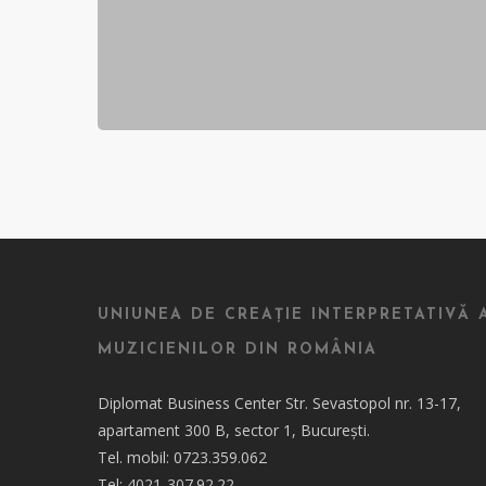
UNIUNEA DE CREAȚIE INTERPRETATIVĂ 
MUZICIENILOR DIN ROMÂNIA
Diplomat Business Center Str. Sevastopol nr. 13-17,
apartament 300 B, sector 1, București.
Tel. mobil: 0723.359.062
Tel: 4021-307.92.22