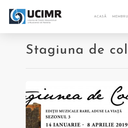
Skip
to
main
ACASĂ
MEMBRU
content
Stagiuna de col