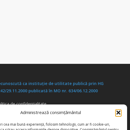
cunoscută ca instituţie de utilitate publică prin HG
42/29.11.2000 publicată în MO nr. 634/06.12.2000
litica de confidențialitate
litica de cookies
Administrează consimțământul
ri cea mai bună experiență, folosim tehnologii, cum ar fi cookie-uri,
oca și/sau accesa informațiile despre dispozitive. Consimțământul pentru