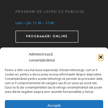
PROGRAM DE LUCRU CU PUBLICUL
Luni – Joi: 11.30 – 17.00
PROGRAMĂRI ONLINE
Administrează
consimțământul
Recunoscută ca instituţie de utilitate publică
Pentru a oferi cea mai bună experiență, folosim tehnologii, cum ar fi
prin HG 1242/29.11.2000 publicată în MO nr.
cookie-uri, pentru a stoca și/sau accesa informațiile despre dispozitive.
634/06.12.2000
Consimțământul pentru aceste tehnologii ne permite să procesăm date,
cum ar fi comportamentul de navigare sau ID-uri unice pe acest site.
Dacă nu îți dai consimțământul sau îți retragi consimțământul dat poate
Politica de confidențialitate
avea afecte negative asupra unor anumite funcționalități și funcții.
Politica de cookies
Acceptă