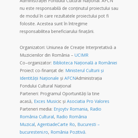
Administrației Fondului Cultural Național. AFCN
nu este responsabilă de conținutul proiectului sau
de modul în care rezultatele proiectului pot fi
folosite. Acestea sunt în întregime
responsabilitea beneficiarului finațării.
Organizatori: Uniunea de Creație Interpretativă a
Muzicienilor din România –
UCIMR
Co–organizator:
Biblioteca Naţională a României
Proiect co-finanțat de:
Ministerul Culturii și
Identității Naționale
și
AFCN
Administrația
Fondului Cultural Național
Parteneri: Programul Oportunități la tine
acasă,
Exces Music
ic și
Asociatia Pro Valores
Parteneri media:
Enjoytv Romania
,
Radio
România Cultural
,
Radio România
Muzical
,
AgentiadeCarte Ro
,
Bucuresti –
bucuresteni.ro
,
România Pozitivă
.