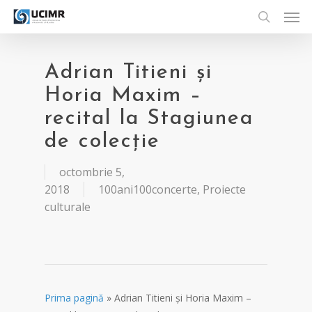
Men
Skip
to
search
main
content
Adrian Titieni și
Horia Maxim –
recital la Stagiunea
de colecție
octombrie 5,
2018
100ani100concerte
,
Proiecte
culturale
Prima pagină
»
Adrian Titieni și Horia Maxim –