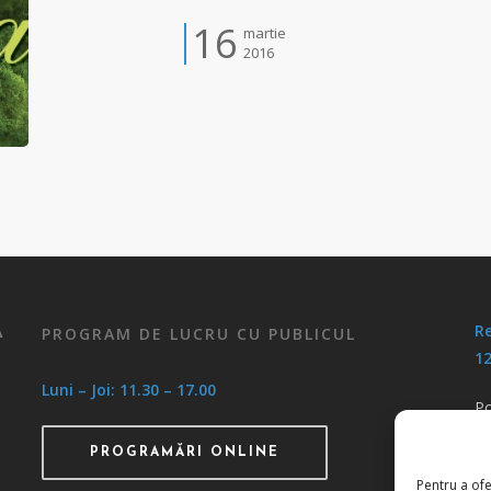
16
martie
2016
Re
PROGRAM DE LUCRU CU PUBLICUL
A
12
Luni – Joi: 11.30 – 17.00
Po
Po
PROGRAMĂRI ONLINE
Pentru a ofe