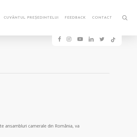
sea
CUVÂNTUL PREȘEDINTELUI
FEEDBACK
CONTACT
FACEBOOK
INSTAGRAM
YOUTUBE
LINKEDIN
TWITTER
TIKTOK
iate ansambluri camerale din România, va