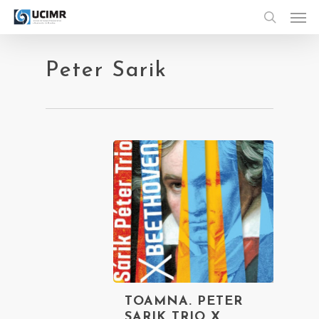
Men
Skip
to
search
main
content
Peter Sarik
TOAMNA. PETER
SARIK TRIO X