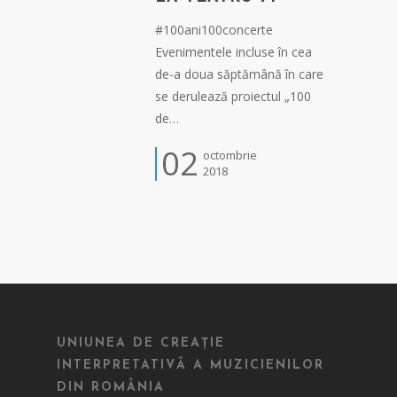
#100ani100concerte
Evenimentele incluse în cea
de-a doua săptămână în care
se derulează proiectul „100
de…
02
octombrie
2018
UNIUNEA DE CREAȚIE
INTERPRETATIVĂ A MUZICIENILOR
DIN ROMÂNIA