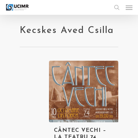
Men
Skip
to
search
main
content
Kecskes Aved Csilla
CÂNTEC VECHI –
LA TEATRU 74