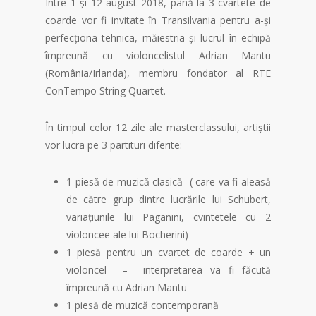
Între 1 și 12 august 2018, până la 3 cvartete de
coarde vor fi invitate în Transilvania pentru a-și
perfecționa tehnica, măiestria și lucrul în echipă
împreună cu violoncelistul Adrian Mantu
(România/Irlanda), membru fondator al RTE
ConTempo String Quartet.
În timpul celor 12 zile ale masterclassului, artiștii
vor lucra pe 3 partituri diferite:
1 piesă de muzică clasică ( care va fi aleasă
de către grup dintre lucrările lui Schubert,
variațiunile lui Paganini, cvintetele cu 2
violoncee ale lui Bocherini)
1 piesă pentru un cvartet de coarde + un
violoncel – interpretarea va fi făcută
împreună cu Adrian Mantu
1 piesă de muzică contemporană