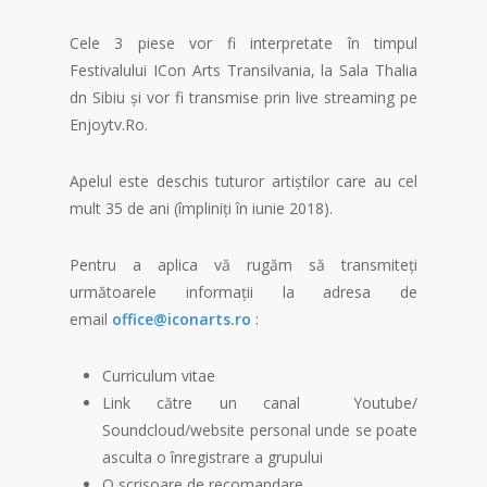
Cele 3 piese vor fi interpretate în timpul
Festivalului ICon Arts Transilvania, la Sala Thalia
dn Sibiu și vor fi transmise prin live streaming pe
Enjoytv.Ro.
Apelul este deschis tuturor artiștilor care au cel
mult 35 de ani (împliniți în iunie 2018).
Pentru a aplica vă rugăm să transmiteți
următoarele informații la adresa de
email
office@iconarts.ro
:
Curriculum vitae
Link către un canal Youtube/
Soundcloud/website personal unde se poate
asculta o înregistrare a grupului
O scrisoare de recomandare