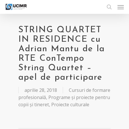
Men
Skip
to
search
main
content
STRING QUARTET
IN RESIDENCE cu
Adrian Mantu de la
RTE ConTempo
String Quartet –
apel de participare
aprilie 28, 2018
Cursuri de formare
profesională
,
Programe și proiecte pentru
copii și tineret
,
Proiecte culturale