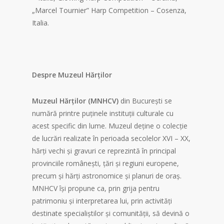
„Marcel Tournier” Harp Competition – Cosenza,
Italia.
Despre Muzeul Hărților
Muzeul Hărților (MNHCV)
din Bucureşti se
numără printre puținele instituţii culturale cu
acest specific din lume. Muzeul deține o colecţie
de lucrări realizate în perioada secolelor XVI – XX,
hărţi vechi şi gravuri ce reprezintă în principal
provinciile româneşti, țări şi regiuni europene,
precum şi hărţi astronomice și planuri de oraș.
MNHCV își propune ca, prin grija pentru
patrimoniu și interpretarea lui, prin activități
destinate specialiștilor și comunităţii, să devină o