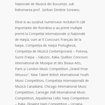
Naționale de Muzică din București, sub
îndrumarea prof. Șerban Dimitrie Soreanu.
Elevii ei au susținut numeroase recitaluri în săli
importante din România și au primit multiple
premii la Competiții Internaționale și Naționale
de Harpă, cum ar fi Concours Français de la
harpe, Competiția de Harpă Portugheză,
Competiția de Muzică Contemporană – Polonia,
Suoni D’arpa – Saluzzo, Italia, Québec Concours
International de Musique et des Beaux Arts,
Paris și London Music Competition „Grand Prize
Virtuoso”, New Talent British International Youth
Music Competition, Competiția Internațională de
Muzică Canadiană, Chicago International Music
Competition, Carnegie Hall International Music
Competition, Arpademia Celtic Harp Competition
– Italia, Glowing Harp Competition – Ucraina,