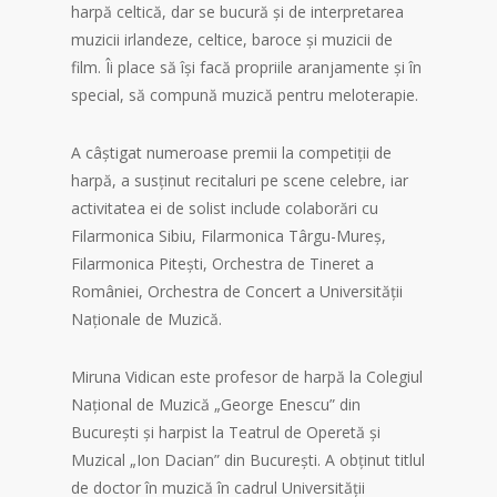
harpă celtică, dar se bucură și de interpretarea
muzicii irlandeze, celtice, baroce și muzicii de
film. Îi place să își facă propriile aranjamente și în
special, să compună muzică pentru meloterapie.
A câștigat numeroase premii la competiții de
harpă, a susținut recitaluri pe scene celebre, iar
activitatea ei de solist include colaborări cu
Filarmonica Sibiu, Filarmonica Târgu-Mureș,
Filarmonica Pitești, Orchestra de Tineret a
României, Orchestra de Concert a Universității
Naționale de Muzică.
Miruna Vidican este profesor de harpă la Colegiul
Național de Muzică „George Enescu” din
București și harpist la Teatrul de Operetă și
Muzical „Ion Dacian” din București. A obținut titlul
de doctor în muzică în cadrul Universității