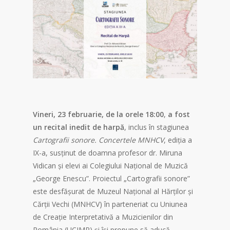
Vineri, 23 februarie, de la orele 18:00
,
a fost
un
recital inedit de harpă
, inclus în stagiunea
Cartografii sonore. Concertele MNHCV
, ediția a
IX-a, susținut de doamna profesor dr. Miruna
Vidican și elevi ai Colegiului Național de Muzică
„George Enescu”. Proiectul „Cartografii sonore”
este desfășurat de Muzeul Național al Hărților și
Cărții Vechi (MNHCV) în parteneriat cu Uniunea
de Creație Interpretativă a Muzicienilor din
România (UCIMR) și își propune să aducă