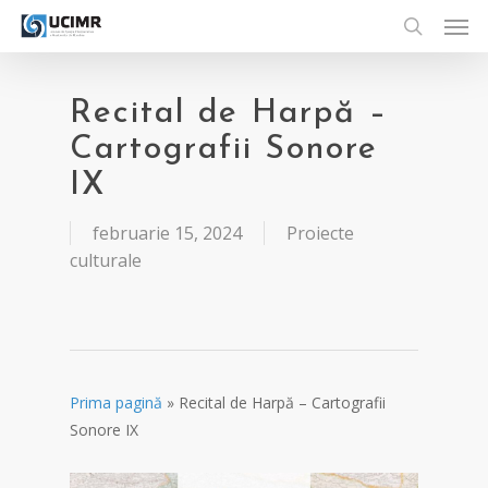
Men
Skip
to
search
main
content
Recital de Harpă –
Cartografii Sonore
IX
februarie 15, 2024
Proiecte
culturale
Prima pagină
»
Recital de Harpă – Cartografii
Sonore IX