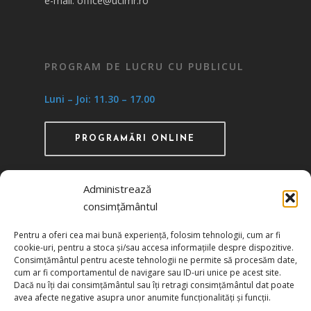
e-mail: office@ucimr.ro
PROGRAM DE LUCRU CU PUBLICUL
Luni – Joi: 11.30 – 17.00
PROGRAMĂRI ONLINE
Administrează
consimțământul
Recunoscută ca instituţie de utilitate publică
Pentru a oferi cea mai bună experiență, folosim tehnologii, cum ar fi
prin HG 1242/29.11.2000 publicată în MO nr.
cookie-uri, pentru a stoca și/sau accesa informațiile despre dispozitive.
634/06.12.2000
Consimțământul pentru aceste tehnologii ne permite să procesăm date,
cum ar fi comportamentul de navigare sau ID-uri unice pe acest site.
Dacă nu îți dai consimțământul sau îți retragi consimțământul dat poate
Politica de confidențialitate
avea afecte negative asupra unor anumite funcționalități și funcții.
Politica de cookies