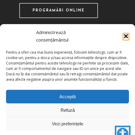
PROGRAMĂRI ONLINE
Administrează
consimțământul
Recunoscută ca instituţie de utilitate publică
Pentru a oferi cea mai bună experiență, folosim tehnologii, cum ar fi
prin HG 1242/29.11.2000 publicată în MO nr.
cookie-uri, pentru a stoca și/sau accesa informațiile despre dispozitive.
634/06.12.2000
Consimțământul pentru aceste tehnologii ne permite să procesăm date,
cum ar fi comportamentul de navigare sau ID-uri unice pe acest site.
Dacă nu îți dai consimțământul sau îți retragi consimțământul dat poate
Politica de confidențialitate
avea afecte negative asupra unor anumite funcționalități și funcții.
Politica de cookies
Acceptă
Refuză
© 2026 UCIMR. All Rights Reserved.
Vezi preferințele