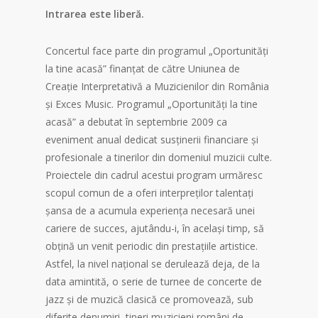
Intrarea este liberă.
Concertul face parte din programul „Oportunități
la tine acasă” finanțat de către Uniunea de
Creație Interpretativă a Muzicienilor din România
și Exces Music. Programul „Oportunităţi la tine
acasă” a debutat în septembrie 2009 ca
eveniment anual dedicat susţinerii financiare şi
profesionale a tinerilor din domeniul muzicii culte.
Proiectele din cadrul acestui program urmăresc
scopul comun de a oferi interpreţilor talentaţi
şansa de a acumula experienţa necesară unei
cariere de succes, ajutându-i, în acelaşi timp, să
obţină un venit periodic din prestaţiile artistice.
Astfel, la nivel naţional se derulează deja, de la
data amintită, o serie de turnee de concerte de
jazz şi de muzică clasică ce promovează, sub
diferite denumiri, tineri muzicieni români de