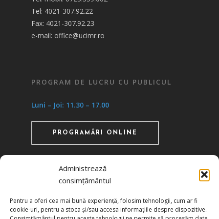
Tel: 4021-307.92.22
Fax: 4021-307.92.23
e-mail: office@ucimr.ro
PROGRAM DE LUCRU CU PUBLICUL
Luni – Joi: 11.30 – 17.00
PROGRAMĂRI ONLINE
Administrează
consimțământul
Recunoscută ca instituţie de utilitate publică
Pentru a oferi cea mai bună experiență, folosim tehnologii, cum ar fi
prin HG 1242/29.11.2000 publicată în MO nr.
cookie-uri, pentru a stoca și/sau accesa informațiile despre dispozitive.
634/06.12.2000
Consimțământul pentru aceste tehnologii ne permite să procesăm date,