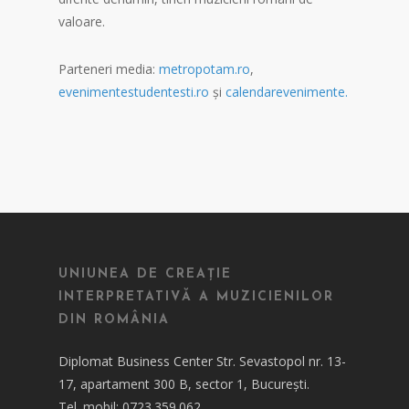
valoare.
Parteneri media:
metropotam.ro
,
evenimentestudentesti.ro
și
calendarevenimente.
UNIUNEA DE CREAȚIE
INTERPRETATIVĂ A MUZICIENILOR
DIN ROMÂNIA
Diplomat Business Center Str. Sevastopol nr. 13-
17, apartament 300 B, sector 1, București.
Tel. mobil: 0723.359.062