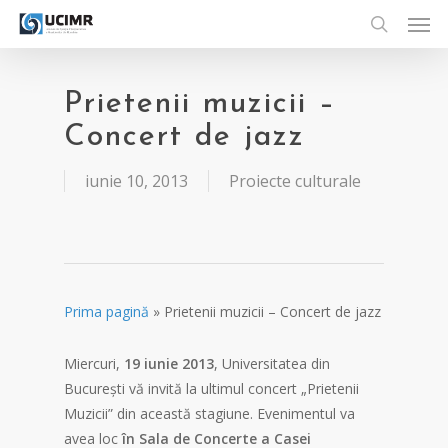
Men
Skip
to
search
main
content
Prietenii muzicii –
Concert de jazz
iunie 10, 2013
Proiecte culturale
Prima pagină
»
Prietenii muzicii – Concert de jazz
Miercuri,
19 iunie 2013
, Universitatea din
București vă invită la ultimul concert „Prietenii
Muzicii” din această stagiune. Evenimentul va
avea loc
în Sala de Concerte a Casei