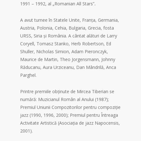
1991 – 1992, al „Romanian All Stars”
.
A avut turnee în Statele Unite, Franța, Germania,
Austria, Polonia, Cehia, Bulgaria, Grecia, fosta
URSS, Siria și România. A cântat alături de Larry
Coryell, Tomasz Stanko, Herb Robertson, Ed
Shuller, Nicholas Simion, Adam Pieronczyk,
Maurice de Martin, Theo Jorgensmann, Johnny
Răducanu, Aura Urziceanu, Dan Mândrilă, Anca
Parghel.
Printre premiile obținute de Mircea Tiberian se
numără: Muzicianul Român al Anului (1987);
Premiul Uniunii Compozitorilor pentru compoziție
jazz (1990, 1996, 2000); Premiul pentru Întreaga
Activitate Artistică (Asociația de jazz Napocensis,
2001).