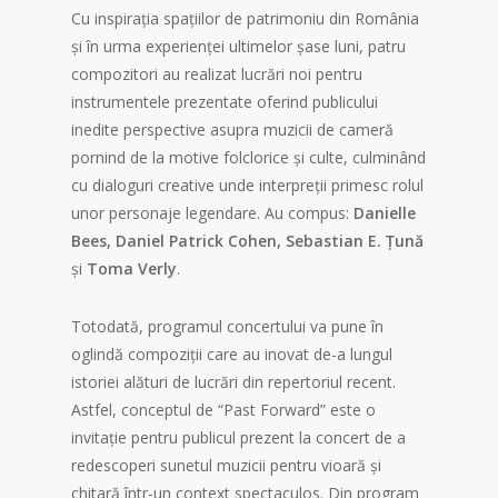
Cu inspirația spațiilor de patrimoniu din România
și în urma experienței ultimelor șase luni, patru
compozitori au realizat lucrări noi pentru
instrumentele prezentate oferind publicului
inedite perspective asupra muzicii de cameră
pornind de la motive folclorice și culte, culminând
cu dialoguri creative unde interpreții primesc rolul
unor personaje legendare. Au compus:
Danielle
Bees, Daniel Patrick Cohen, Sebastian E. Țună
și
Toma Verly
.
Totodată, programul concertului va pune în
oglindă compoziții care au inovat de-a lungul
istoriei alături de lucrări din repertoriul recent.
Astfel, conceptul de “Past Forward” este o
invitație pentru publicul prezent la concert de a
redescoperi sunetul muzicii pentru vioară și
chitară într-un context spectaculos. Din program