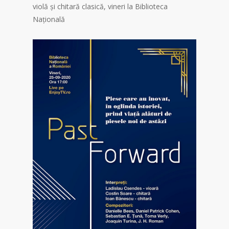
violă și chitară clasică, vineri la Biblioteca
Națională