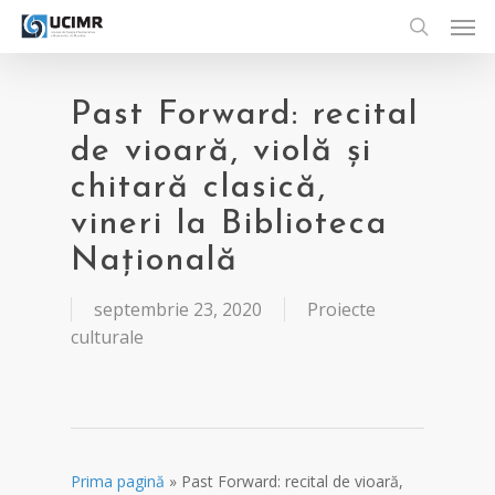
Men
Skip
to
search
main
content
Past Forward: recital
de vioară, violă și
chitară clasică,
vineri la Biblioteca
Națională
septembrie 23, 2020
Proiecte
culturale
Prima pagină
»
Past Forward: recital de vioară,