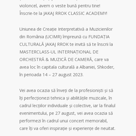
violoncel, avem o veste bună pentru tine!
Înscrie-te la JAKAJ RROK CLASSIC ACADEMY!
Uniunea de Creație Interpretativă a Muzicienilor
din România (UCIMR) împreună cu FUNDAȚIA
CULTURALĂ JAKAJ RROK te invită să te înscrii la
MASTERCLASS-UL INTERNAȚIONAL DE
ORCHESTRĂ & MUZICĂ DE CAMERĂ, care va
avea loc în capitala culturală a Albaniei, Shkoder,
în perioada 14 – 27 august 2023.
Vei avea ocazia să înveți de la profesioniști și să
îți perfecționezi tehnica și abilitățile muzicale, în
cadrul lecțiilor individuale și colective, iar la finalul
evenimentului, pe 27 august, vei avea ocazia să
performezi în cadrul unui concert memorabil,
care îți va oferi inspirație și experiențe de neuitat.