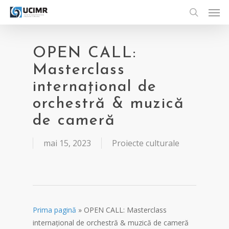
Men
Skip
to
search
main
content
OPEN CALL:
Masterclass
internațional de
orchestră & muzică
de cameră
mai 15, 2023
Proiecte culturale
Prima pagină
»
OPEN CALL: Masterclass
internațional de orchestră & muzică de cameră