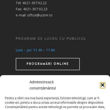
Tel: 4021-307.92.22
Fax: 4021-307.92.23
e-mail: office@ucimr.ro
PROGRAM DE LUCRU CU PUBLICUL
Luni – Joi: 11.30 – 17.00
PROGRAMĂRI ONLINE
Administrează
consimțământul
Recunoscută ca instituţie de utilitate publică
Pentru a oferi cea mai bună experiență, folosim tehnologii, cum ar fi
prin HG 1242/29.11.2000 publicată în MO nr.
cookie-uri, pentru a stoca și/sau accesa informațiile despre dispozitive.
634/06.12.2000
Consimțământul pentru aceste tehnologii ne permite să procesăm date,