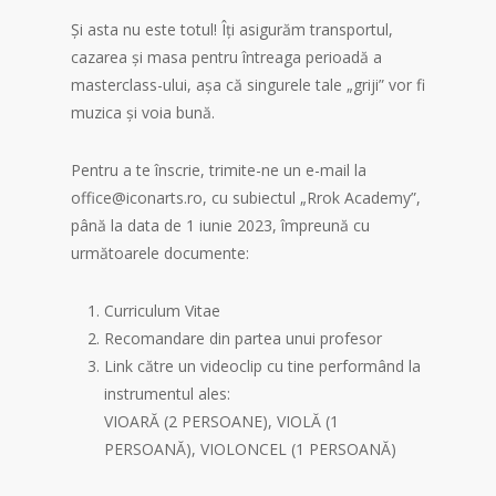
Și asta nu este totul! Îți asigurăm transportul,
cazarea și masa pentru întreaga perioadă a
masterclass-ului, așa că singurele tale „griji” vor fi
muzica și voia bună.
Pentru a te înscrie, trimite-ne un e-mail la
office@iconarts.ro, cu subiectul „Rrok Academy”,
până la data de 1 iunie 2023, împreună cu
următoarele documente:
Curriculum Vitae
Recomandare din partea unui profesor
Link către un videoclip cu tine performând la
instrumentul ales:
VIOARĂ (2 PERSOANE), VIOLĂ (1
PERSOANĂ), VIOLONCEL (1 PERSOANĂ)