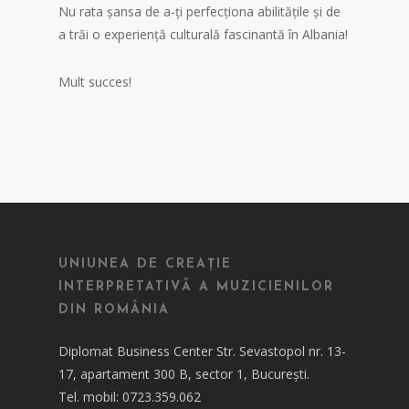
Nu rata șansa de a-ți perfecționa abilitățile și de
a trăi o experiență culturală fascinantă în Albania!
Mult succes!
UNIUNEA DE CREAȚIE
INTERPRETATIVĂ A MUZICIENILOR
DIN ROMÂNIA
Diplomat Business Center Str. Sevastopol nr. 13-
17, apartament 300 B, sector 1, București.
Tel. mobil: 0723.359.062