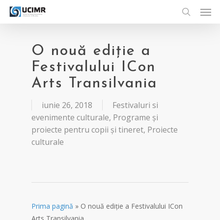
Men
Skip
to
search
main
content
O nouă ediție a
Festivalului ICon
Arts Transilvania
iunie 26, 2018
Festivaluri si
evenimente culturale
,
Programe și
proiecte pentru copii și tineret
,
Proiecte
culturale
Prima pagină
»
O nouă ediție a Festivalului ICon
Arts Transilvania