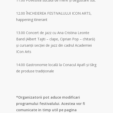
11.00 Povestea sucului de mere şi degustare suc
12.00 ÎNCHEIEREA FESTIVALULUI ICON ARTS,
happening itinerant
13.00 Concert de jazz cu Ana Cristina Leonte
Band (Albert Tajiti – clape, Ciprian Pop – chitară)
și cursanții secției de jazz din cadrul Academiei
ICon Arts
14.00 Gastronomie locală la Conacul Apafi şi târg
de produse tradiţionale
*Organizatorii pot aduce modificari
programului festivalului. Acestea vor fi
comunicate in timp util pe pagina