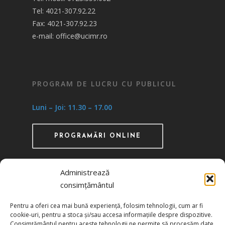
Tel: 4021-307.92.22
Fax: 4021-307.92.23
e-mail: office@ucimr.ro
PROGRAM DE LUCRU CU PUBLICUL
Luni – Joi: 11.30 – 17.00
PROGRAMĂRI ONLINE
Administrează
consimțământul
Recunoscută ca instituţie de utilitate publică
Pentru a oferi cea mai bună experiență, folosim tehnologii, cum ar fi
prin HG 1242/29.11.2000 publicată în MO nr.
cookie-uri, pentru a stoca și/sau accesa informațiile despre dispozitive.
634/06.12.2000
Consimțământul pentru aceste tehnologii ne permite să procesăm date,