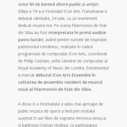
orice fel de barieră dintre public și artiști.
Ediția a 19-a a Festivalul ICon Arts Transilvania a
debutat sâmbătă, 24 iulie, cu un eveniment
dedicat muzicii noi. Pe scena Filarmonicii de Stat
din Sibiu au fost
interpretate în primă audiție
patru lucrări
, având printre sursele de inspirație
patrimoniul românesc, realizate în cadrul
programului de compoziție ICon Arts, coordonat
de Philip Cashian, șeful catedrei de compoziție al
Royal Academy of Music din Londra. Evenimentul
a marcat
debutul ICon Arts Ensemble în
calitatea de ansamblu rezident de muzică
nouă al Filarmonicii de Stat din Sibiu.
A doua zi a Festivalului a adus mai aproape de
public muzica de operă și lied prin recitalul
susținut în aer liber de soprana Veronica Anușca
și baritonul Cristian Hodrea, cu participarea