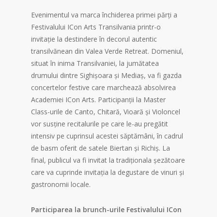
Evenimentul va marca închiderea primei părți a
Festivalului ICon Arts Transilvania printr-o
invitație la destindere în decorul autentic
transilvănean din Valea Verde Retreat. Domeniul,
situat în inima Transilvaniei, la jumătatea
drumului dintre Sighișoara și Mediaș, va fi gazda
concertelor festive care marchează absolvirea
Academiei ICon Arts. Participanții la Master
Class-urile de Canto, Chitară, Vioară și Violoncel
vor susține recitalurile pe care le-au pregătit
intensiv pe cuprinsul acestei săptămâni, în cadrul
de basm oferit de satele Biertan și Richiș. La
final, publicul va fi invitat la tradiționala șezătoare
care va cuprinde invitația la degustare de vinuri și
gastronomii locale.
Participarea la brunch-urile Festivalului ICon