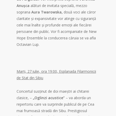
Anușca
alături de invitata specială, mezzo
soprana
Aura
Twarowska,
două voci ale căror
claritate și expansivitate vor atinge cu siguranță
cele mai înalte și profunde emoții ale fiecărei
persoane din public. Vor fi acompaniate de New
Hope Ensemble la conducerea căruia se va afla
Octavian Lup.
Marți, 27 iulie, ora 19:00, Esplanada Filarmonicii
de Stat din Sibiu
Concertul susținut de doi maeștri ai chitarei
clasice, –
„Oglinzi acustice”
– va aborda un
repertoriu care va surprinde publicul de pe Cea
mai frumoasă stradă din Sibu. Prestigiosul