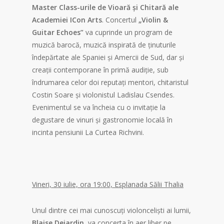
Master Class-urile de Vioară și Chitară ale
Academiei ICon Arts
. Concertul
„Violin &
Guitar Echoes”
va cuprinde un program de
muzică barocă, muzică inspirată de ținuturile
îndepărtate ale Spaniei și Amercii de Sud, dar și
creații contemporane în primă audiție, sub
îndrumarea celor doi reputați mentori, chitaristul
Costin Soare și violonistul Ladislau Csendes.
Evenimentul se va încheia cu o invitație la
degustare de vinuri și gastronomie locală în
incinta pensiunii La Curtea Richvini.
Vineri, 30 iulie, ora 19:00, Esplanada Sălii Thalia
Unul dintre cei mai cunoscuți violonceliști ai lumii,
Blaise Dejardin,
va concerta în aer liber pe