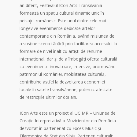
an diferit, Festivalul ICon Arts Transilvania
formează un spațiu cultural dinamic unic în
peisajul românesc. Este unul dintre cele mai
longevive evenimente dedicate artelor
contemporane din România, având misiunea de
a susține scena tânără prin facilitarea accesului la
formare de nivel înalt cu artiști de renume
internațional, dar și de a îmbogăți oferta culturală
cu evenimente inovatoare, imersive, promovând
patrimoniul României, mobilitatea culturală,
contribuind astfel la dezvoltarea economiei
locale în satele transilvănene, puternic afectate
de restricțiile ultimilor doi ani.
ICon Arts este un proiect al UCIMR – Uniunea de
Creație Interpretativă a Muzicienilor din România
dezvoltat în parteneriat cu Exces Music și
Filarmonica de Stat din Sibiu. Parteneri culturali: