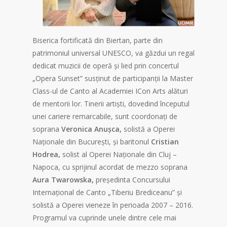
Biserica fortificată din Biertan, parte din
patrimoniul universal UNESCO, va găzdui un regal
dedicat muzicii de operă și lied prin concertul
„Opera Sunset” susținut de participanții la Master
Class-ul de Canto al Academiei ICon Arts alături
de mentorii lor. Tinerii artiști, dovedind începutul
unei cariere remarcabile, sunt coordonați de
soprana
Veronica Anușca,
solistă a Operei
Naționale din București, și baritonul
Cristian
Hodrea,
solist al Operei Naționale din Cluj –
Napoca, cu sprijinul acordat de mezzo soprana
Aura Twarowska,
președinta Concursului
Internațional de Canto „Tiberiu Brediceanu” și
solistă a Operei vieneze în perioada 2007 – 2016.
Programul va cuprinde unele dintre cele mai