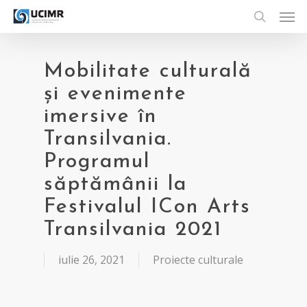
Men
Skip
to
search
main
content
Mobilitate culturală
și evenimente
imersive în
Transilvania.
Programul
săptămânii la
Festivalul ICon Arts
Transilvania 2021
iulie 26, 2021
Proiecte culturale