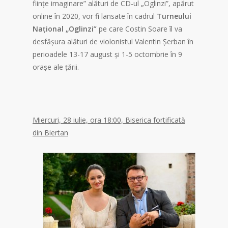
fiinţe imaginare” alături de CD-ul „Oglinzi”, apărut
online în 2020, vor fi lansate în cadrul
Turneului
Naţional „Oglinzi”
pe care Costin Soare îl va
desfăşura alături de violonistul Valentin Şerban în
perioadele 13-17 august şi 1-5 octombrie în 9
oraşe ale ţării.
Miercuri, 28 iulie, ora 18:00, Biserica fortificată
din Biertan