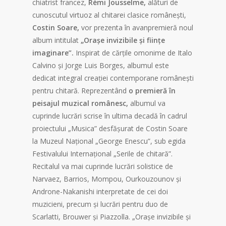
chiatrist francez,
R
è
mi Jousselme,
alături de
cunoscutul virtuoz al chitarei clasice românești,
Costin Soare,
vor prezenta în avanpremieră noul
album intitulat
„Oraşe invizibile şi fiinţe
imaginare”.
Inspirat de cărţile omonime de Italo
Calvino şi Jorge Luis Borges, albumul este
dedicat integral creaţiei contemporane româneşti
pentru chitară. Reprezentând
o premieră în
peisajul muzical românesc,
albumul va
cuprinde lucrări scrise în ultima decadă în cadrul
proiectului „Musica” desfăşurat de Costin Soare
la Muzeul Naţional „George Enescu”, sub egida
Festivalului Internaţional „Serile de chitară”.
Recitalul va mai cuprinde lucrări solistice de
Narvaez, Barrios, Mompou, Ourkouzounov şi
Androne-Nakanishi interpretate de cei doi
muzicieni, precum şi lucrări pentru duo de
Scarlatti, Brouwer şi Piazzolla. „Oraşe invizibile şi