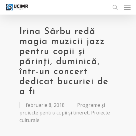
Men
Skip
to
search
main
content
Irina Sârbu redă
magia muzicii jazz
pentru copii și
părinți, duminică,
într-un concert
dedicat bucuriei de
a fi
februarie 8, 2018
Programe și
proiecte pentru copii și tineret
,
Proiecte
culturale