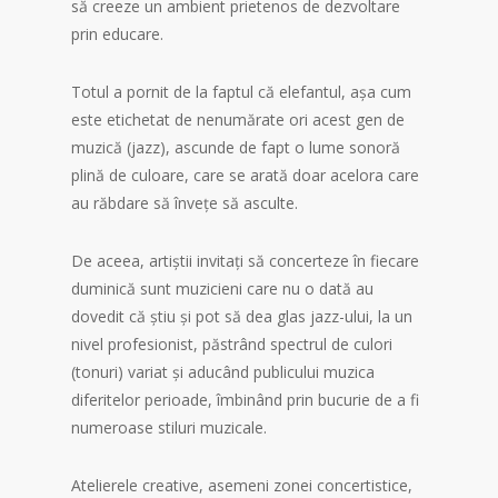
să creeze un ambient prietenos de dezvoltare
prin educare.
Totul a pornit de la faptul că elefantul, așa cum
este etichetat de nenumărate ori acest gen de
muzică (jazz), ascunde de fapt o lume sonoră
plină de culoare, care se arată doar acelora care
au răbdare să învețe să asculte.
De aceea, artiștii invitați să concerteze în fiecare
duminică sunt muzicieni care nu o dată au
dovedit că știu și pot să dea glas jazz-ului, la un
nivel profesionist, păstrând spectrul de culori
(tonuri) variat și aducând publicului muzica
diferitelor perioade, îmbinând prin bucurie de a fi
numeroase stiluri muzicale.
Atelierele creative, asemeni zonei concertistice,