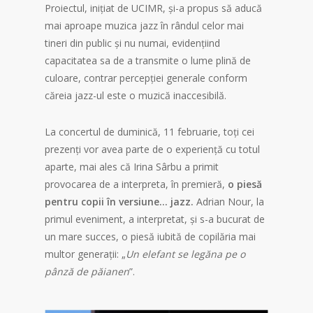
Proiectul, inițiat de UCIMR, și-a propus să aducă
mai aproape muzica jazz în rândul celor mai
tineri din public și nu numai, evidențiind
capacitatea sa de a transmite o lume plină de
culoare, contrar percepției generale conform
căreia jazz-ul este o muzică inaccesibilă.
La concertul de duminică, 11 februarie, toți cei
prezenți vor avea parte de o experiență cu totul
aparte, mai ales că Irina Sârbu a primit
provocarea de a interpreta, în premieră,
o piesă
pentru copii în versiune… jazz.
Adrian Nour, la
primul eveniment, a interpretat, și s-a bucurat de
un mare succes, o piesă iubită de copilăria mai
multor generații: „
Un elefant se legăna pe o
pânză de păianen
”.