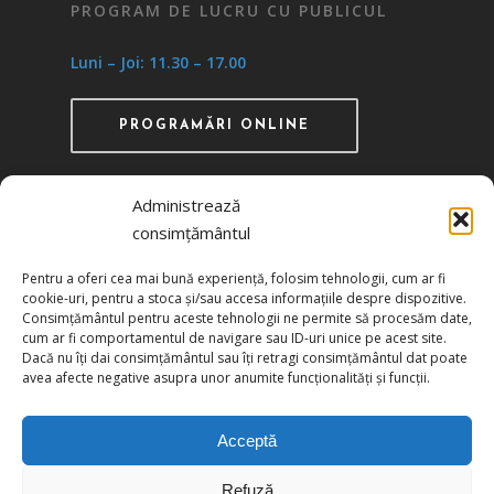
PROGRAM DE LUCRU CU PUBLICUL
Luni – Joi: 11.30 – 17.00
PROGRAMĂRI ONLINE
Administrează
consimțământul
Recunoscută ca instituţie de utilitate publică
Pentru a oferi cea mai bună experiență, folosim tehnologii, cum ar fi
prin HG 1242/29.11.2000 publicată în MO nr.
cookie-uri, pentru a stoca și/sau accesa informațiile despre dispozitive.
634/06.12.2000
Consimțământul pentru aceste tehnologii ne permite să procesăm date,
cum ar fi comportamentul de navigare sau ID-uri unice pe acest site.
Dacă nu îți dai consimțământul sau îți retragi consimțământul dat poate
Politica de confidențialitate
avea afecte negative asupra unor anumite funcționalități și funcții.
Politica de cookies
Acceptă
Refuză