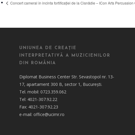
Concert cameral în incinta fortificației de la Cisnădie – ICon Arts Percussion
UNIUNEA DE CREAȚIE
INTERPRETATIVĂ A MUZICIENILOR
DIN ROMÂNIA
Diplomat Business Center Str. Sevastopol nr. 13-
17, apartament 300 B, sector 1, București.
Tel. mobil: 0723.359.062
Tel: 4021-307.92.22
Fax: 4021-307.92.23
e-mail: office@ucimr.ro