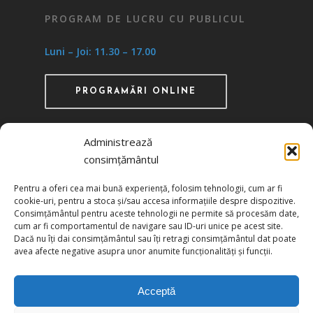
PROGRAM DE LUCRU CU PUBLICUL
Luni – Joi: 11.30 – 17.00
PROGRAMĂRI ONLINE
Administrează
consimțământul
Recunoscută ca instituţie de utilitate publică
Pentru a oferi cea mai bună experiență, folosim tehnologii, cum ar fi
prin HG 1242/29.11.2000 publicată în MO nr.
cookie-uri, pentru a stoca și/sau accesa informațiile despre dispozitive.
634/06.12.2000
Consimțământul pentru aceste tehnologii ne permite să procesăm date,
cum ar fi comportamentul de navigare sau ID-uri unice pe acest site.
Dacă nu îți dai consimțământul sau îți retragi consimțământul dat poate
Politica de confidențialitate
avea afecte negative asupra unor anumite funcționalități și funcții.
Politica de cookies
Acceptă