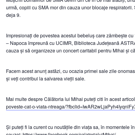
urmă, copiii cu SMA mor din cauza unor blocaje respiratorii. S
deja 9.
Impresionați de povestea acestui bebeluș care zâmbește cu toată
– Napoca împreună cu UCIMR, Biblioteca Județeană ASTRA Sib
cauza și să organizeze un concert caritabil pentru Mihai și căl
Facem acest anunț astăzi, cu ocazia primei sale zile onomastic
și veți contribui la salvarea vieții sale.
Mai multe despre Călătoria lui Mihai puteți citi în acest artico
poveste-cat-o-viata-ntreaga/?fbclid=IwAR2wLjaPyh4Iy
Și puteți fi la curent cu noutățile din viața sa, în momente
cauzei:
https://www.facebook.com/calatorialuiMihai/