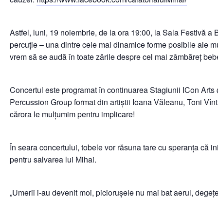
Astfel, luni, 19 noiembrie, de la ora 19:00, la Sala Festivă 
percuție – una dintre cele mai dinamice forme posibile ale mu
vrem să se audă în toate zările despre cel mai zâmbăreț bebe
Concertul este programat în continuarea Stagiunii ICon Arts 
Percussion Group format din artiștii Ioana Văleanu, Toni Vî
cărora le mulțumim pentru implicare!
În seara concertului, tobele vor răsuna tare cu speranța că ini
pentru salvarea lui Mihai.
„Umerii i-au devenit moi, piciorușele nu mai bat aerul, degeț