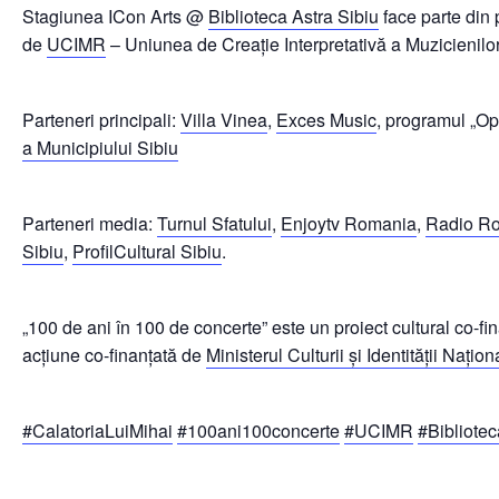
Stagiunea ICon Arts @
Biblioteca Astra Sibiu
face parte din 
de
UCIMR
– Uniunea de Creație Interpretativă a Muzicienil
Parteneri principali:
Villa Vinea
,
Exces Music
, programul „Opo
a Municipiului Sibiu
Parteneri media:
Turnul Sfatului
,
Enjoytv Romania
,
Radio Ro
Sibiu
,
ProfilCultural Sibiu
.
„100 de ani în 100 de concerte” este un proiect cultural co-fi
acțiune co-finanțată de
Ministerul Culturii și Identității Națion
#CalatoriaLuiMihai
#100ani100concerte
#UCIMR
#Bibliot