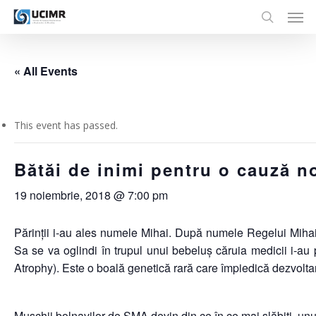
Men
Skip
to
search
main
content
« All Events
This event has passed.
Bătăi de inimi pentru o cauză n
19 noiembrie, 2018 @ 7:00 pm
Părinții i-au ales numele Mihai. După numele Regelui Mihai. 
Sa se va oglindi în trupul unui bebeluș căruia medicii i-a
Atrophy). Este o boală genetică rară care împiedică dezvolta
Mușchii bolnavilor de SMA devin din ce în ce mai slăbiți, unul 