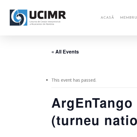
Skip
to
main
ACASĂ
MEMBRU
content
« All Events
This event has passed.
ArgEnTango –
(turneu natio