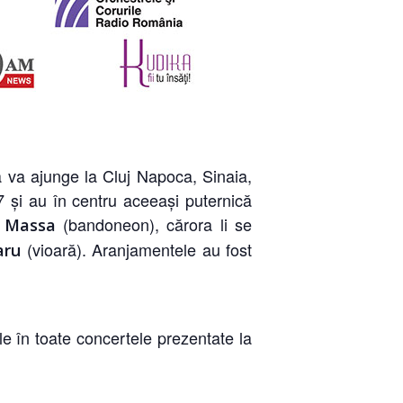
ă va ajunge la Cluj Napoca, Sinaia,
17 şi au în centru aceeaşi puternică
(bandoneon), cărora li se
 Massa
(vioară). Aranjamentele au fost
aru
e în toate concertele prezentate la