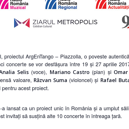
l, proiectul ArgEnTango – Piazzolla, o poveste autentic
inci concerte se vor desfăşura între 19 şi 27 aprilie 20
(voce),
(pian) și
Analia Selis
Mariano Castro
Omar
mensă valoare,
(violoncel) și
Răzvan Suma
Rafael But
 pentru acest proiect.
a lansat ca un proiect unic în România şi a umplut sălil
ost invitaţi să susţină alte 10 concerte în întreaga ţară.