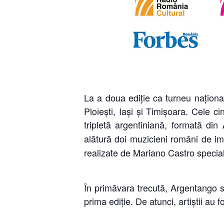
La a doua ediţie ca turneu naţiona
Ploieşti, Iaşi şi Timişoara. Cele c
tripletă argentiniană, formată din
alătură doi muzicieni români de i
realizate de Mariano Castro special
În primăvara trecută, Argentango s-
prima ediţie. De atunci, artiştii au f