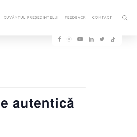
sea
CUVÂNTUL PREȘEDINTELUI
FEEDBACK
CONTACT
FACEBOOK
INSTAGRAM
YOUTUBE
LINKEDIN
TWITTER
TIKTOK
e autentică