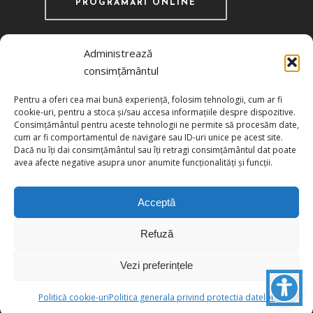
PROGRAMĂRI ONLINE
Administrează
consimțământul
Recunoscută ca instituţie de utilitate publică
Pentru a oferi cea mai bună experiență, folosim tehnologii, cum ar fi
prin HG 1242/29.11.2000 publicată în MO nr.
cookie-uri, pentru a stoca și/sau accesa informațiile despre dispozitive.
634/06.12.2000
Consimțământul pentru aceste tehnologii ne permite să procesăm date,
cum ar fi comportamentul de navigare sau ID-uri unice pe acest site.
Dacă nu îți dai consimțământul sau îți retragi consimțământul dat poate
Politica de confidențialitate
avea afecte negative asupra unor anumite funcționalități și funcții.
Politica de cookies
Acceptă
Refuză
© 2026 UCIMR. All Rights Reserved.
Vezi preferințele
facebook
instagram
youtube
linkedin
twitter
tiktok
phone
email
Politică cookie-uri
Politica generala privind protectia datelor