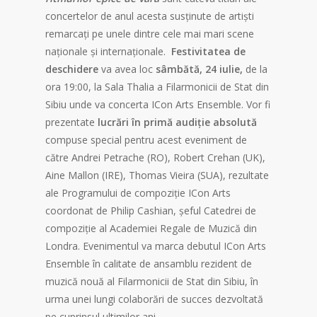
concertelor de anul acesta susținute de artiști
remarcați pe unele dintre cele mai mari scene
naționale și internaționale.
Festivitatea de
deschidere
va avea loc
sâmbătă, 24 iulie,
de la
ora 19:00, la Sala Thalia a Filarmonicii de Stat din
Sibiu unde va concerta ICon Arts Ensemble. Vor fi
prezentate
lucrări în primă audiție absolută
compuse special pentru acest eveniment de
către Andrei Petrache (RO), Robert Crehan (UK),
Aine Mallon (IRE), Thomas Vieira (SUA), rezultate
ale Programului de compoziție ICon Arts
coordonat de Philip Cashian, șeful Catedrei de
compoziție al Academiei Regale de Muzică din
Londra. Evenimentul va marca debutul ICon Arts
Ensemble în calitate de ansamblu rezident de
muzică nouă al Filarmonicii de Stat din Sibiu, în
urma unei lungi colaborări de succes dezvoltată
pe cuprinsul ultimilor ani.