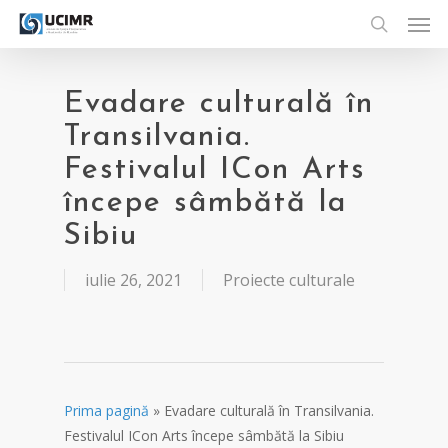
Men
Skip
to
search
main
content
Evadare culturală în
Transilvania.
Festivalul ICon Arts
începe sâmbătă la
Sibiu
iulie 26, 2021
Proiecte culturale
Prima pagină
»
Evadare culturală în Transilvania.
Festivalul ICon Arts începe sâmbătă la Sibiu