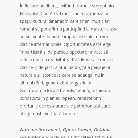
În fiecare an diferit, evitând formule stereotipice,
Festivalul ICon Arts Transilvania formează un
spațiu cultural dinamic în care tinerii muzicieni
români se pot afirma participând la master class-
uri susținute de nume importante ale muzicii
clasice internaționale. Oportunitatea este egal
împărtășită și de publicul spectator invitat să
redescopere creativitatea fără limite ale muzicii
clasice și de jazz, alături de bogăția peisajelor
naturale și istorice la care se adaugă, nu în
ultimul rând, generozitatea gazdelor.
Gastronomia locală transilvăneană, odinioară
cunoscută în plan european, renaște prin
eforturile de restaurare ale patrimoniului care
atrag turiști din toată lumea.
Note pe firmament, Opera Sunset, Grădina
ritmurilor epice de vară
sunt câteva titluri ale