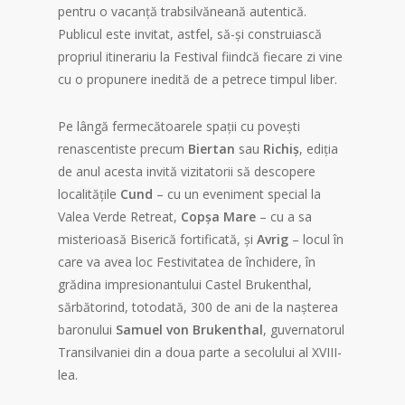
pentru o vacanță trabsilvăneană autentică.
Publicul este invitat, astfel, să-și construiască
propriul itinerariu la Festival fiindcă fiecare zi vine
cu o propunere inedită de a petrece timpul liber.
Pe lângă fermecătoarele spații cu povești
renascentiste precum
Biertan
sau
Richiș
, ediția
de anul acesta invită vizitatorii să descopere
localitățile
Cund
– cu un eveniment special la
Valea Verde Retreat,
Copșa Mare
– cu a sa
misterioasă Biserică fortificată, și
Avrig
– locul în
care va avea loc Festivitatea de închidere, în
grădina impresionantului Castel Brukenthal,
sărbătorind, totodată, 300 de ani de la nașterea
baronului
Samuel von Brukenthal
, guvernatorul
Transilvaniei din a doua parte a secolului al XVIII-
lea.