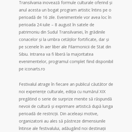
Transilvania inovează formule culturale oferind și
anul acesta un bogat program artistic întins pe o
perioadă de 16 zile. Evenimentele vor avea loc în
perioada 24 iulie – 8 august în satele de
patrimoniu din Sudul Transilvaniei, în grădinile
conacelor și la umbra cetăților fortificate, dar și
pe scenele în aer liber ale Filarmonicii de Stat din
Sibiu. Intrarea va fi liberă la majoritatea
evenimentelor, programul complet fiind disponibil
pe iconarts.ro
Festivalul atrage în fiecare an publicul căutător de
noi experiențe culturale, ediția cu numărul XIX
pregătind o serie de surprize menite să răspundă
nevoii de cultură și exprimare artistică după lunga
perioadă de restricții. Din aceleași motive,
organizatorii au ales să păstreze dimensiunile
întinse ale festivalului, adăugând noi destinații