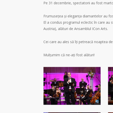
Pe 31 decembrie, spectatorii au fost martor
Frumusețea și eleganța diamantelor au fost
El a condus programul eclectic în care au st
Austria), alături de Ansamblul ICon Arts.
Cei care au ales să îți petreacă noaptea d
Mulțumim că ne-ați fost alături!