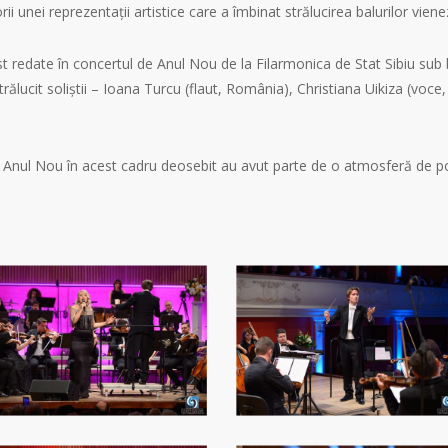
ii unei reprezentații artistice care a îmbinat strălucirea balurilor vi
 redate în concertul de Anul Nou de la Filarmonica de Stat Sibiu sub b
rălucit soliștii – Ioana Turcu (flaut, România), Christiana Uikiza (voc
e Anul Nou în acest cadru deosebit au avut parte de o atmosferă de p