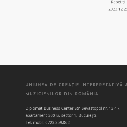
Repetiții
2023.12.2
UNIUNEA DE CREAȚIE INTERPRETATIVĂ 
MUZICIENILOR DIN ROMÂNIA
Diplomat Business Center Str. Sevastopol nr. 13-17,
apartament 300 B, sector 1, București.
Tel. mobil: 0723.359.062