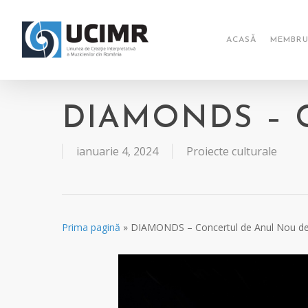
Skip
to
main
ACASĂ
MEMBRU
content
DIAMONDS – Co
ianuarie 4, 2024
Proiecte culturale
Prima pagină
»
DIAMONDS – Concertul de Anul Nou de 