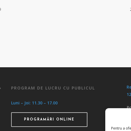
9
Re
PROGRAM DE LUCRU CU PUBLICUL
A
12
Luni – Joi: 11.30 – 17.00
Po
Po
PROGRAMĂRI ONLINE
Pentru a ofe