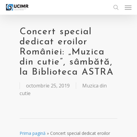
Men
Skip
to
search
main
content
Concert special
dedicat eroilor
României: „Muzica
din cutie”, sâmbătă,
la Biblioteca ASTRA
octombrie 25, 2019
Muzica din
cutie
Prima pagină
»
Concert special dedicat eroilor