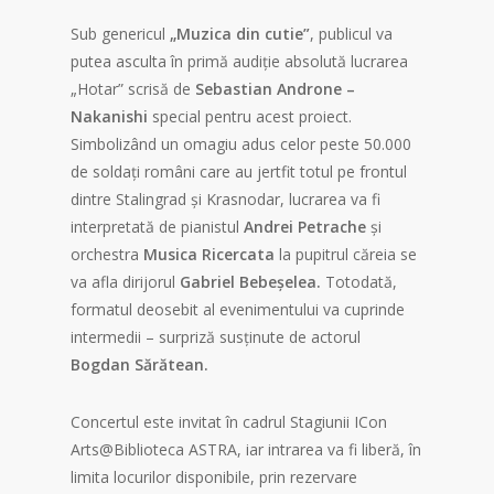
Sub genericul
„Muzica din cutie”
, publicul va
putea asculta în primă audiție absolută lucrarea
„Hotar” scrisă de
Sebastian Androne –
Nakanishi
special pentru acest proiect.
Simbolizând un omagiu adus celor peste 50.000
de soldați români care au jertfit totul pe frontul
dintre Stalingrad și Krasnodar, lucrarea va fi
interpretată de pianistul
Andrei Petrache
și
orchestra
Musica Ricercata
la pupitrul căreia se
va afla dirijorul
Gabriel Bebeșelea.
Totodată,
formatul deosebit al evenimentului va cuprinde
intermedii – surpriză susținute de actorul
Bogdan Sărătean.
Concertul este invitat în cadrul Stagiunii ICon
Arts@Biblioteca ASTRA, iar intrarea va fi liberă, în
limita locurilor disponibile, prin rezervare