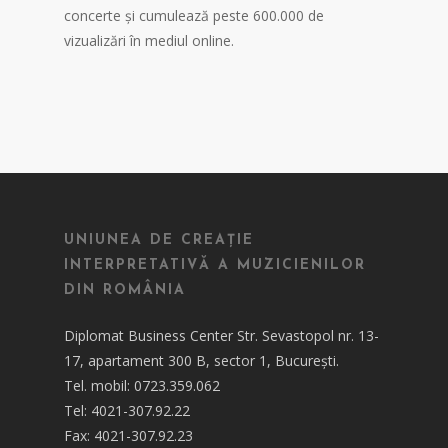
concerte și cumulează peste 600.000 de
vizualizări în mediul online.
UNIUNEA DE CREAȚIE
INTERPRETATIVĂ A MUZICIENILOR
DIN ROMÂNIA
Diplomat Business Center Str. Sevastopol nr. 13-
17, apartament 300 B, sector 1, București.
Tel. mobil: 0723.359.062
Tel: 4021-307.92.22
Fax: 4021-307.92.23