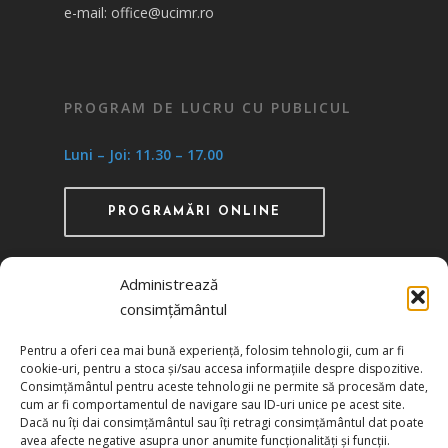
e-mail: office@ucimr.ro
PROGRAM DE LUCRU CU PUBLICUL
Luni – Joi: 11.30 – 17.00
PROGRAMĂRI ONLINE
Administrează
consimțământul
Recunoscută ca instituţie de utilitate publică
Pentru a oferi cea mai bună experiență, folosim tehnologii, cum ar fi
prin HG 1242/29.11.2000 publicată în MO nr.
cookie-uri, pentru a stoca și/sau accesa informațiile despre dispozitive.
634/06.12.2000
Consimțământul pentru aceste tehnologii ne permite să procesăm date,
cum ar fi comportamentul de navigare sau ID-uri unice pe acest site.
Dacă nu îți dai consimțământul sau îți retragi consimțământul dat poate
Politica de confidențialitate
avea afecte negative asupra unor anumite funcționalități și funcții.