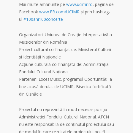
Mai multe amănunte pe
www.ucimr.ro
, pagina de
Facebook
www.FB.com/UCIMR
și prin hashtag-
ul
#100ani100concerte
Organizatori: Uniunea de Creație Interpretativă a
Muzicienilor din România
Proiect cultural co-finanțat de: Ministerul Culturii
și Identității Naționale
Acțiune culturală co-finanțată de: Administrația
Fondului Cultural Național
Parteneri: ExcesMusic, programul Oportunități la
tine acasă derulat de UCIMR, Biserica fortificată
din Cisnădie
Proiectul nu reprezintă în mod necesar poziţia
Administrației Fondului Cultural Național. AFCN
nu este responsabilă de conținutul proiectului sau
de modul în care rezultatele proiectului pot fi