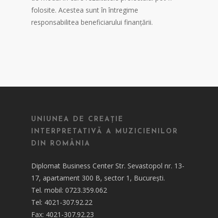
folosite. Acestea sunt în întregime
responsabilitea beneficiarului finanțării.
UNIUNEA DE CREAȚIE
INTERPRETATIVĂ A MUZICIENILOR
DIN ROMÂNIA
Diplomat Business Center Str. Sevastopol nr. 13-
17, apartament 300 B, sector 1, București.
Tel. mobil: 0723.359.062
Tel: 4021-307.92.22
Fax: 4021-307.92.23