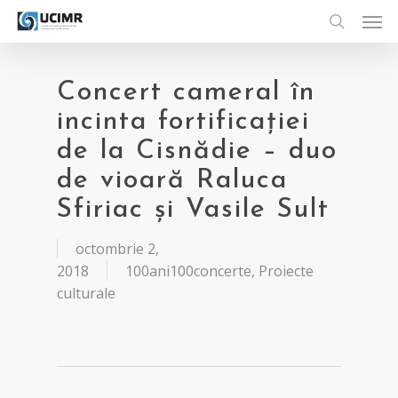
Men
Skip
to
search
main
content
Concert cameral în
incinta fortificației
de la Cisnădie – duo
de vioară Raluca
Sfiriac și Vasile Sult
octombrie 2,
2018
100ani100concerte
,
Proiecte
culturale