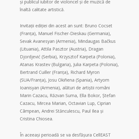
și publicul iubitor de violoncel și de muzică de
înaltă calitate artistică.
Invitații ediției din acest an sunt: Bruno Cocset
(Franța), Manuel Fischer-Dieskau (Germania),
Sevak Avanesyan (Armenia), Mindaugas Bačkus
(Lituania), Attila Pasztor (Austria), Dragan
Djordjević (Serbia), Krzysztof Karpeta (Polonia),
Atanas Krastev (Bulgaria), Julia Karpeta (Polonia),
Bertrand Cuiller (Franța), Richard Myron
(SUA/Franța), Josu Okiñena (Spania), Artyom
Ioanisyan (Armenia), alături de artiștii români
Marin Cazacu, Răzvan Suma, Ella Bokor, Ștefan
Cazacu, Mircea Marian, Octavian Lup, Ciprian
Câmpean, Andrei Stănculescu, Paul Ilea și
Cristina Chiosea.
În aceeași perioadă se va desfășura CellEAST