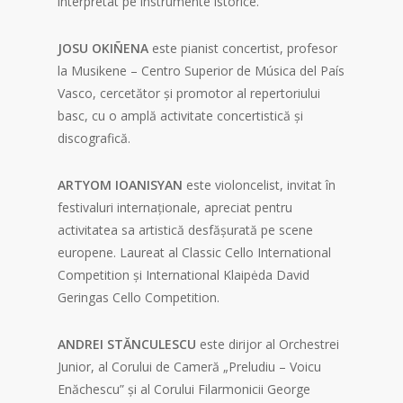
interpretat pe instrumente istorice.
JOSU OKIÑENA
este pianist concertist, profesor
la Musikene – Centro Superior de Música del País
Vasco, cercetător și promotor al repertoriului
basc, cu o amplă activitate concertistică și
discografică.
ARTYOM IOANISYAN
este violoncelist, invitat în
festivaluri internaționale, apreciat pentru
activitatea sa artistică desfășurată pe scene
europene. Laureat al Classic Cello International
Competition și International Klaipėda David
Geringas Cello Competition.
ANDREI STĂNCULESCU
este dirijor al Orchestrei
Junior, al Corului de Cameră „Preludiu – Voicu
Enăchescu” și al Corului Filarmonicii George