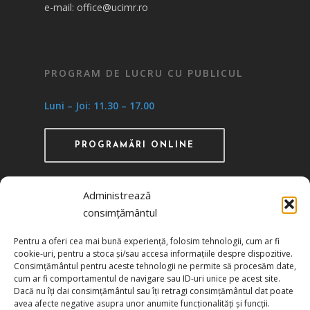
e-mail: office@ucimr.ro
PROGRAM DE LUCRU CU PUBLICUL
Luni – Joi: 11.30 – 17.00
PROGRAMĂRI ONLINE
Administrează
consimțământul
Recunoscută ca instituţie de utilitate publică
Pentru a oferi cea mai bună experiență, folosim tehnologii, cum ar fi
prin HG 1242/29.11.2000 publicată în MO nr.
cookie-uri, pentru a stoca și/sau accesa informațiile despre dispozitive.
634/06.12.2000
Consimțământul pentru aceste tehnologii ne permite să procesăm date,
cum ar fi comportamentul de navigare sau ID-uri unice pe acest site.
Dacă nu îți dai consimțământul sau îți retragi consimțământul dat poate
Politica de confidențialitate
avea afecte negative asupra unor anumite funcționalități și funcții.
Politica de cookies