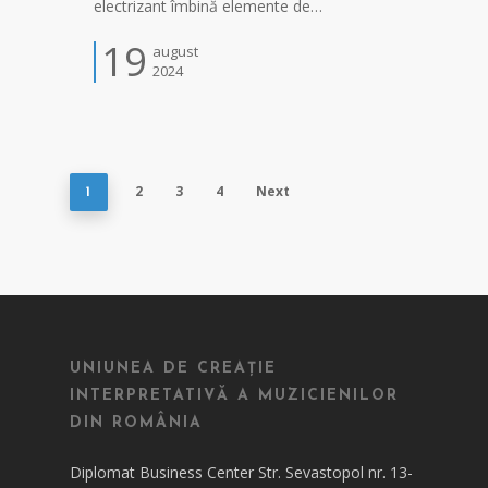
electrizant îmbină elemente de…
19
august
2024
2
3
4
Next
1
UNIUNEA DE CREAȚIE
INTERPRETATIVĂ A MUZICIENILOR
DIN ROMÂNIA
Diplomat Business Center Str. Sevastopol nr. 13-