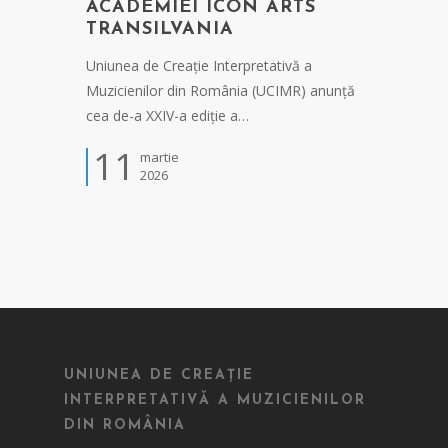
ACADEMIEI ICON ARTS
TRANSILVANIA
Uniunea de Creație Interpretativă a
Muzicienilor din România (UCIMR) anunță
cea de-a XXIV-a ediție a…
11
martie
2026
UNIUNEA DE CREAȚIE
INTERPRETATIVĂ A MUZICIENILOR
DIN ROMÂNIA