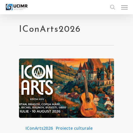
Men
Skip
to
search
main
content
IConArts2026
IConArts2026
Proiecte culturale