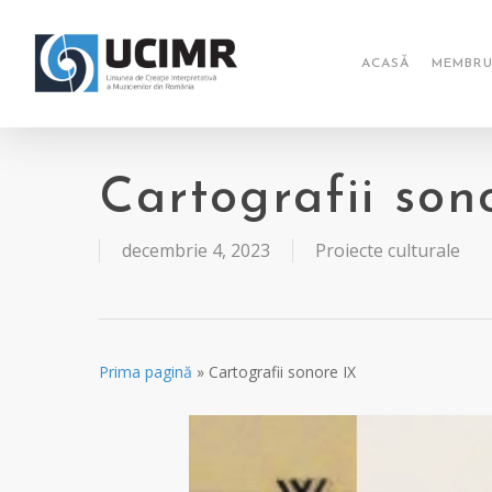
Skip
to
main
ACASĂ
MEMBRU
content
Cartografii son
decembrie 4, 2023
Proiecte culturale
Prima pagină
»
Cartografii sonore IX