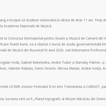
g a început să studieze violoncelul la vârsta de doar 11 ani. Timp de
le la Academia Națională de Muzică.
nalist la Concursul Internațional pentru Vioară și Muzică de Cameră di
ficare foarte bună, ea a obținut o bursă de studiu guvernamentală în
ională de Muzică din București în anul 2020, sub îndrumarea Profesor
 Bogdan Vodă, Gabriel Bebelșelea, Andrei Tudor și Barnaby Palmer, și a
er, Valentin Raduțiu, Denis Severin, Mircea Marian, Andrei Ioniță, A
tele UCIMR, inclusiv Festivalul ICon Arts Transilvania și CellEAST, part
a, lucrarea serii va fi „Planul topografic al Moșiei Măcărău din Distri