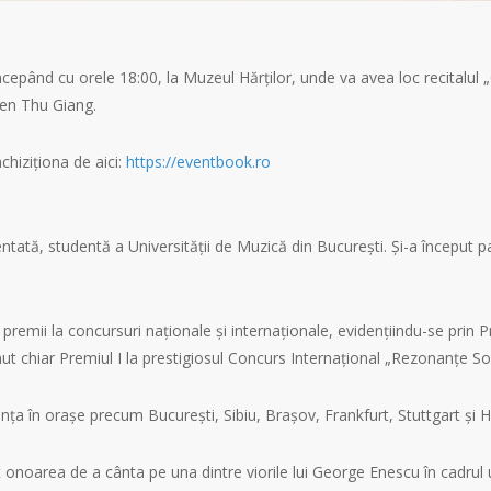
epând cu orele 18:00, la Muzeul Hărților, unde va avea loc recitalul „
yen Thu Giang.
chiziționa de aici:
https://eventbook.ro
ntată, studentă a Universității de Muzică din București. Și-a început pa
remii la concursuri naționale și internaționale, evidențiindu-se prin P
nut chiar Premiul I la prestigiosul Concurs Internațional „Rezonanțe So
ența în orașe precum București, Sibiu, Brașov, Frankfurt, Stuttgart și H
onoarea de a cânta pe una dintre viorile lui George Enescu în cadrul u