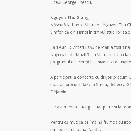
Liceul George Enescu.
Nguyen Thu Giang
Născută la Hanoi, Vietnam, Nguyen Thu Gian
Simfonică din Hanoi în timpul studiilor sa
La 19 ani, Cvintetul său de Pian a fost fi
Naționale de Muzică din Vietnam cu o clasi
programul de licență la Universitatea Naț
A participat la concerte cu dirijori precum
maeștri precum Răzvan Suma, Rebecca Gilliv
Déjardin.
De asemenea, Giang a luat parte și la proiec
Pentru că muzica se îmbină frumos cu istori
muzeograful Ioana Zamfir.