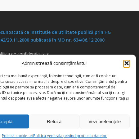
cunoscută ca instituţie de utilitate publică prin HG
42/29.11.2000 publicată în MO nr. 634/06.12.2000
litica de confidențialitate
litica de cookies
Administrează consimțământul
ri cea mai bună experiență, folosim tehnologii, cum ar fi cookie-uri,
oca și/sau accesa informațiile despre dispozitive. Consimțământul pentru
ologii ne permite să procesăm date, cum ar fi comportamentul de
 ID-uri unice pe acest site. Dacă nu îți dai consimțământul sau îți retragi
tul dat poate avea afecte negative asupra unor anumite funcționalități și
cceptă
Refuză
Vezi preferințele
Politică cookie-uri
Politica generala privind protectia datelor
facebook
instagram
youtube
linkedin
twitter
tiktok
phone
email