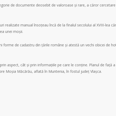
gorie de documente deosebit de valoroase și rare, a căror cercetare se
ri realizate manual însoțeau încă de la finalul secolului al XVIII-lea cărț
rea unei moșii.
 forme de cadastru din țările române și atestă un vechi obicei de hotăr
n aspect, cât și prin informațiile pe care le conține. Planul de față a f
spre Moșia Măcărău, aflată în Muntenia, în fostul județ Vlașca.