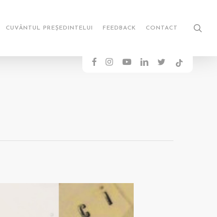
sea
CUVÂNTUL PREȘEDINTELUI
FEEDBACK
CONTACT
FACEBOOK
INSTAGRAM
YOUTUBE
LINKEDIN
TWITTER
TIKTOK