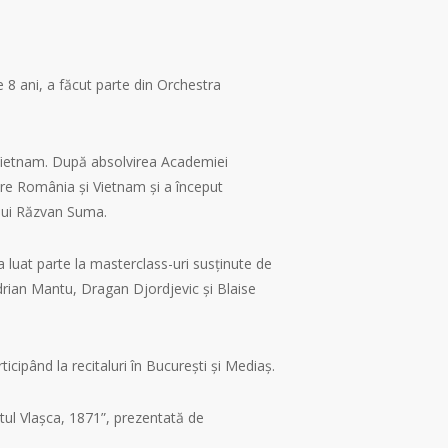
 8 ani, a făcut parte din Orchestra
n Vietnam. După absolvirea Academiei
tre România și Vietnam și a început
ului Răzvan Suma.
 luat parte la masterclass-uri susținute de
drian Mantu, Dragan Djordjevic și Blaise
icipând la recitaluri în București și Mediaș.
ctul Vlașca, 1871”, prezentată de