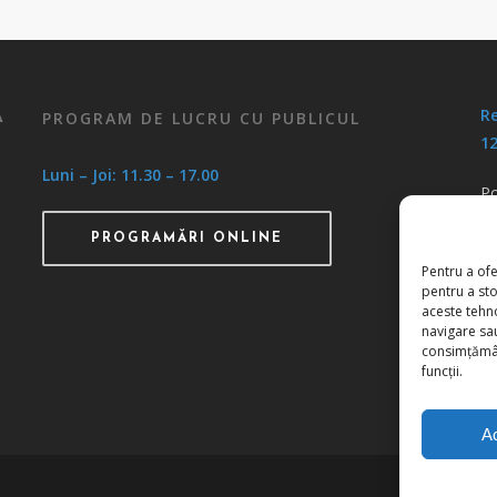
Re
PROGRAM DE LUCRU CU PUBLICUL
A
12
Luni – Joi: 11.30 – 17.00
Po
Po
PROGRAMĂRI ONLINE
Pentru a ofe
pentru a st
aceste tehn
navigare sau
consimțămân
funcții.
A