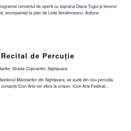
programat concertul de operă cu soprana Diana Țugui și tenorul
nți, acompaniați la pian de Lelia Serafinceanu. Acțiune
 Recital de Percuție
arilor, Strada Cojocarilor, Sighișoara
astionul Măcelarilor din Sighișoara, se aude din nou percuția.
ursanții ICon Arts vor vibra la unison. ICon Arts Festival...