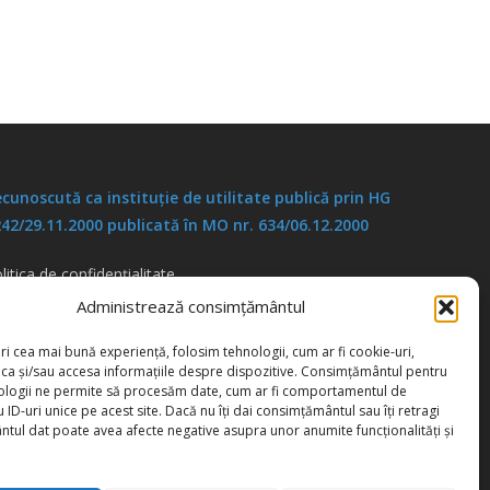
cunoscută ca instituţie de utilitate publică prin HG
42/29.11.2000 publicată în MO nr. 634/06.12.2000
litica de confidențialitate
litica de cookies
Administrează consimțământul
ri cea mai bună experiență, folosim tehnologii, cum ar fi cookie-uri,
oca și/sau accesa informațiile despre dispozitive. Consimțământul pentru
ologii ne permite să procesăm date, cum ar fi comportamentul de
 ID-uri unice pe acest site. Dacă nu îți dai consimțământul sau îți retragi
tul dat poate avea afecte negative asupra unor anumite funcționalități și