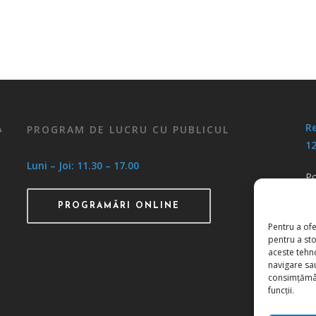
Re
PROGRAM DE LUCRU CU PUBLICUL
A
12
Luni – Joi: 11.30 – 17.00
Po
Po
PROGRAMĂRI ONLINE
Pentru a ofe
pentru a st
aceste tehn
navigare sau
consimțămân
funcții.