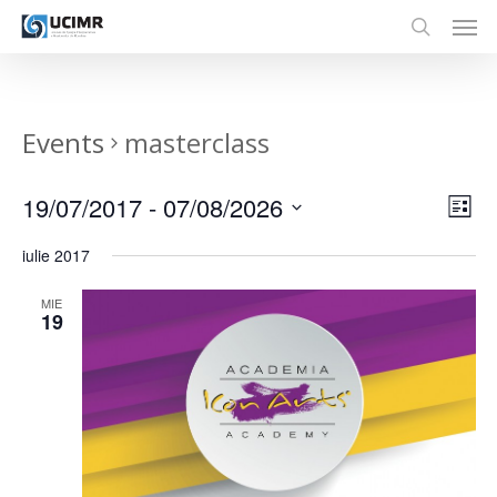
Men
Skip
to
search
main
content
Events
masterclass
Vie
19/07/2017
 - 
07/08/2026
Eve
List
Vie
Nav
Select
Nav
iulie 2017
date.
MIE
19