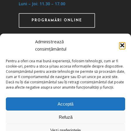
Luni – Joi: 11.30 – 17.00
PROGRAMĂRI ONLINE
Administrează
consimțământul
Recunoscută ca instituţie de utilitate publică
Pentru a oferi cea mai bună experiență, folosim tehnologii, cum ar fi
prin HG 1242/29.11.2000 publicată în MO nr.
cookie-uri, pentru a stoca și/sau accesa informațiile despre dispozitive.
634/06.12.2000
Consimțământul pentru aceste tehnologii ne permite să procesăm date,
cum ar fi comportamentul de navigare sau ID-uri unice pe acest site.
Dacă nu îți dai consimțământul sau îți retragi consimțământul dat poate
Politica de confidențialitate
avea afecte negative asupra unor anumite funcționalități și funcții.
Politica de cookies
Acceptă
Refuză
© 2026 UCIMR. All Rights Reserved.
Vezi preferințele