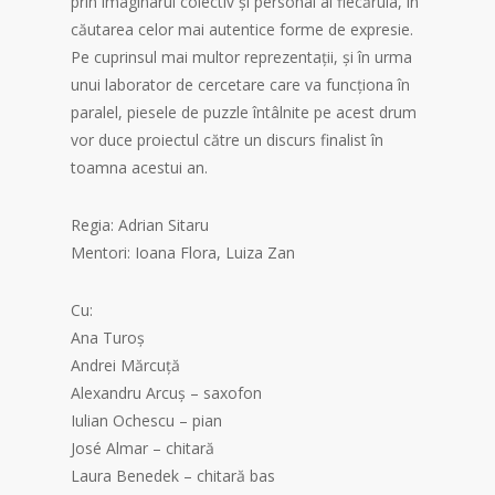
prin imaginarul colectiv și personal al fiecăruia, în
căutarea celor mai autentice forme de expresie.
Pe cuprinsul mai multor reprezentații, și în urma
unui laborator de cercetare care va funcționa în
paralel, piesele de puzzle întâlnite pe acest drum
vor duce proiectul către un discurs finalist în
toamna acestui an.
Regia: Adrian Sitaru
Mentori: Ioana Flora, Luiza Zan
Cu:
Ana Turoș
Andrei Mărcuță
Alexandru Arcuș – saxofon
Iulian Ochescu – pian
José Almar – chitară
Laura Benedek – chitară bas