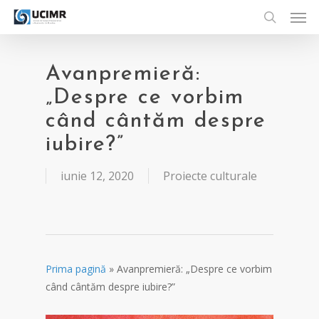
Men
Skip
to
search
main
content
Avanpremieră:
„Despre ce vorbim
când cântăm despre
iubire?”
iunie 12, 2020
Proiecte culturale
Prima pagină
»
Avanpremieră: „Despre ce vorbim
când cântăm despre iubire?”