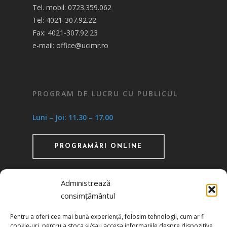
Tel. mobil: 0723.359.062
Tel: 4021-307.92.22
Fax: 4021-307.92.23
e-mail: office@ucimr.ro
PROGRAM DE LUCRU CU PUBLICUL
Luni – Joi: 11.30 – 17.00
PROGRAMĂRI ONLINE
Administrează
consimțământul
Recunoscută ca instituţie de utilitate publică
Pentru a oferi cea mai bună experiență, folosim tehnologii, cum ar fi
prin HG 1242/29.11.2000 publicată în MO nr.
cookie-uri, pentru a stoca și/sau accesa informațiile despre dispozitive.