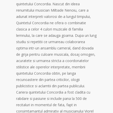
quintetului Concordia. Nascut din ideea
renumitului musician Miltiade Nenoiu, care a
adunat interpreti valorosi de-a lungul timpului,
Quintetul Concordia ne ofera o combinatie
clasica a celor 4 culori muzicale di familia
lemnului, la care se adauga goarna. Dupa un lung
studiu si repetitii ce urmareau colaborarea
optima intr-un ansamblu cameral, dand dovada
de grija pentru culoare musicala, dosaj omogen,
acuratete si urmarea stricta a coordonatelor
stilistice ale operelor interpretate, membrii
quintetului Concordia obtin, pe langa
recunoastere din partea criticilor, ologii
publicistice si aclamtii din partea publicului.
Cariera quintetului Concordia a fost cladita cu
rabdare si pasiune si include pana la 500 de
recitaluri in momentul de fata, fapt in
consimtamantul admirativ al musicianului Viorel