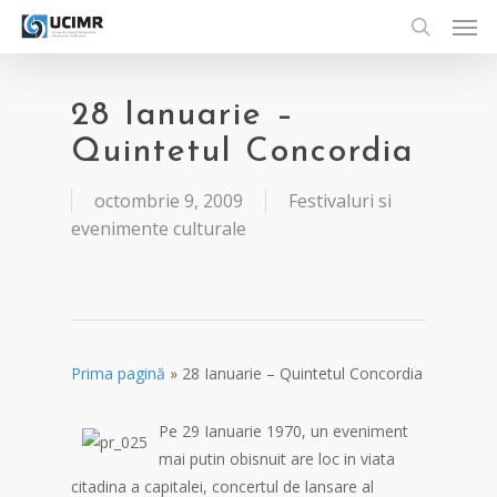
Men
Skip
to
search
main
content
28 Ianuarie –
Quintetul Concordia
octombrie 9, 2009
Festivaluri si
evenimente culturale
Prima pagină
»
28 Ianuarie – Quintetul Concordia
Pe 29 Ianuarie 1970, un eveniment
mai putin obisnuit are loc in viata
citadina a capitalei, concertul de lansare al