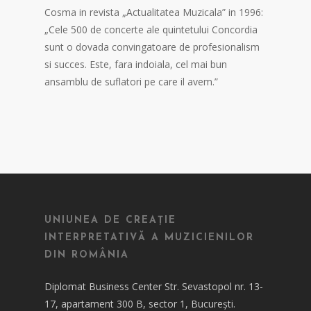
Cosma in revista „Actualitatea Muzicala” in 1996:
„Cele 500 de concerte ale quintetului Concordia
sunt o dovada convingatoare de profesionalism
si succes. Este, fara indoiala, cel mai bun
ansamblu de suflatori pe care il avem.”
UNIUNEA DE CREAȚIE
INTERPRETATIVĂ A MUZICIENILOR
DIN ROMÂNIA
Diplomat Business Center Str. Sevastopol nr. 13-
17, apartament 300 B, sector 1, București.