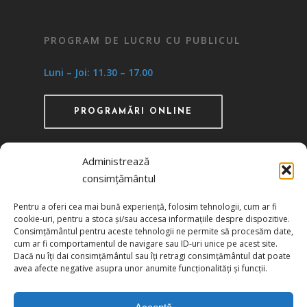
PROGRAM DE LUCRU CU PUBLICUL
Luni – Joi: 11.30 – 17.00
PROGRAMĂRI ONLINE
Administrează
consimțământul
Recunoscută ca instituţie de utilitate publică
Pentru a oferi cea mai bună experiență, folosim tehnologii, cum ar fi
prin HG 1242/29.11.2000 publicată în MO nr.
cookie-uri, pentru a stoca și/sau accesa informațiile despre dispozitive.
634/06.12.2000
Consimțământul pentru aceste tehnologii ne permite să procesăm date,
cum ar fi comportamentul de navigare sau ID-uri unice pe acest site.
Dacă nu îți dai consimțământul sau îți retragi consimțământul dat poate
Politica de confidențialitate
avea afecte negative asupra unor anumite funcționalități și funcții.
Politica de cookies