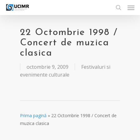
Men
Skip
to
search
main
content
22 Octombrie 1998 /
Concert de muzica
clasica
octombrie 9, 2009
Festivaluri si
evenimente culturale
Prima pagină
»
22 Octombrie 1998 / Concert de
muzica clasica