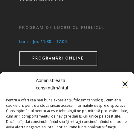
PROGRAM DE LUCRU CU PUBLICUL
Luni – Joi: 11.30 – 17.00
PROGRAMĂRI ONLINE
Administrează
consimțământul
Recunoscută ca instituţie de utilitate publică
Pentru a oferi cea mai bună experiență, folosim tehnologii, cum ar fi
prin HG 1242/29.11.2000 publicată în MO nr.
cookie-uri, pentru a stoca și/sau accesa informațiile despre dispozitive.
634/06.12.2000
Consimțământul pentru aceste tehnologii ne permite să procesăm date,
cum ar fi comportamentul de navigare sau ID-uri unice pe acest site.
Dacă nu îți dai consimțământul sau îți retragi consimțământul dat poate
Politica de confidențialitate
avea afecte negative asupra unor anumite funcționalități și funcții.
Politica de cookies