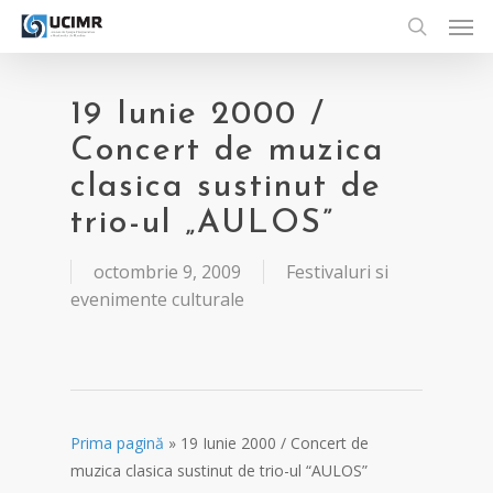
Men
Skip
to
search
main
content
19 Iunie 2000 /
Concert de muzica
clasica sustinut de
trio-ul „AULOS”
octombrie 9, 2009
Festivaluri si
evenimente culturale
Prima pagină
»
19 Iunie 2000 / Concert de
muzica clasica sustinut de trio-ul “AULOS”