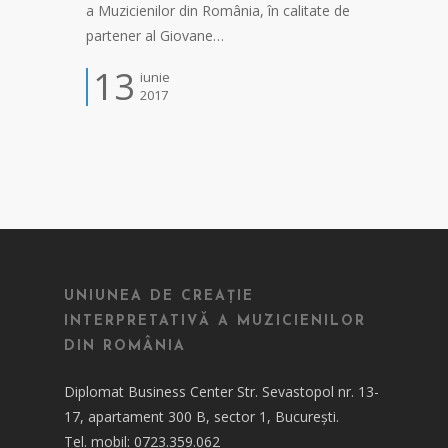
a Muzicienilor din România, în calitate de
partener al Giovane…
13
iunie
2017
UNIUNEA DE CREAȚIE
INTERPRETATIVĂ A MUZICIENILOR
DIN ROMÂNIA
Diplomat Business Center Str. Sevastopol nr. 13-
17, apartament 300 B, sector 1, București.
Tel. mobil: 0723.359.062