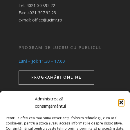
Tel: 4021-307.92.22
Fax: 4021-307.92.23
e-mail: office@ucimr.ro
PROGRAM DE LUCRU CU PUBLICUL
Luni – Joi: 11.30 – 17.00
PROGRAMĂRI ONLINE
Administrează
consimțământul
Recunoscută ca instituţie de utilitate publică
Pentru a oferi cea mai bună experiență, folosim tehnologii, cum ar fi
prin HG 1242/29.11.2000 publicată în MO nr.
cookie-uri, pentru a stoca și/sau accesa informațiile despre dispozitive.
634/06.12.2000
Consimțământul pentru aceste tehnologii ne permite să procesăm date,