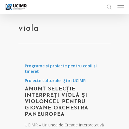
Men
Skip
to
search
main
content
viola
Programe și proiecte pentru copii și
tineret
Proiecte culturale
Știri UCIMR
ANUNȚ SELECȚIE
INTERPREȚI VIOLĂ ȘI
VIOLONCEL PENTRU
GIOVANE ORCHESTRA
PANEUROPEA
UCIMR – Uniunea de Creație Interpretativă