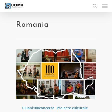
Men
Skip
to
search
main
content
Romania
100ani100concerte
Proiecte culturale