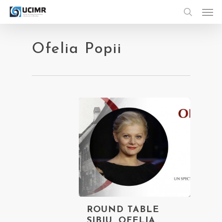
Men
Skip
to
search
main
content
Ofelia Popii
ROUND TABLE
SIBIU. OFELIA