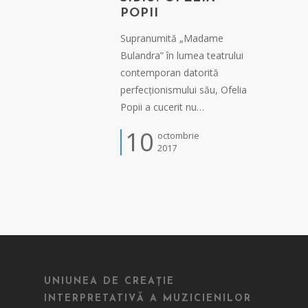
POPII
Supranumită „Madame
Bulandra” în lumea teatrului
contemporan datorită
perfecționismului său, Ofelia
Popii a cucerit nu…
10
octombrie
2017
UNIUNEA DE CREAȚIE
INTERPRETATIVĂ A MUZICIENILOR