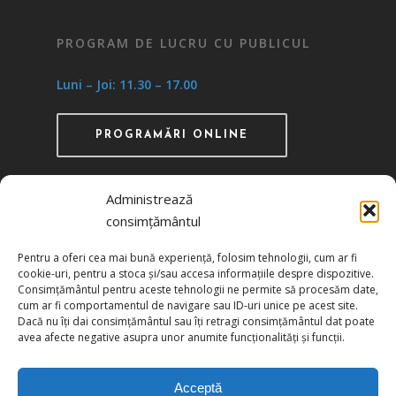
PROGRAM DE LUCRU CU PUBLICUL
Luni – Joi: 11.30 – 17.00
PROGRAMĂRI ONLINE
Administrează
consimțământul
Recunoscută ca instituţie de utilitate publică
Pentru a oferi cea mai bună experiență, folosim tehnologii, cum ar fi
prin HG 1242/29.11.2000 publicată în MO nr.
cookie-uri, pentru a stoca și/sau accesa informațiile despre dispozitive.
634/06.12.2000
Consimțământul pentru aceste tehnologii ne permite să procesăm date,
cum ar fi comportamentul de navigare sau ID-uri unice pe acest site.
Dacă nu îți dai consimțământul sau îți retragi consimțământul dat poate
Politica de confidențialitate
avea afecte negative asupra unor anumite funcționalități și funcții.
Politica de cookies
Acceptă