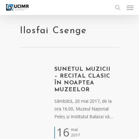
Men
Skip
to
search
main
content
Ilosfai Csenge
SUNETUL MUZICII
– RECITAL CLASIC
ÎN NOAPTEA
MUZEELOR
Sâmbătă, 20 mai 2017, de la
ora 16.00, Muzeul Național
Peleș și Institutul Balassi vă…
16
mai
2017