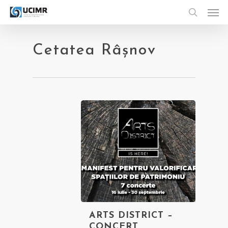
Men
Skip
to
search
main
content
Cetatea Râșnov
ARTS DISTRICT –
CONCERT