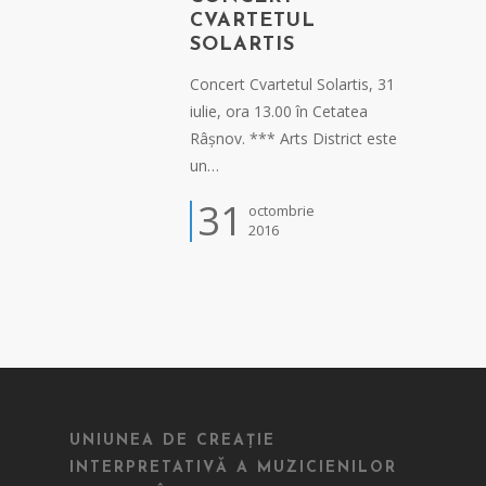
CVARTETUL
SOLARTIS
Concert Cvartetul Solartis, 31
iulie, ora 13.00 în Cetatea
Râșnov. *** Arts District este
un…
31
octombrie
2016
UNIUNEA DE CREAȚIE
INTERPRETATIVĂ A MUZICIENILOR