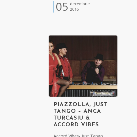
05
decembrie
2016
PIAZZOLLA, JUST
TANGO – ANCA
TURCASIU &
ACCORD VIBES
Accord Vibes- Just Tango,