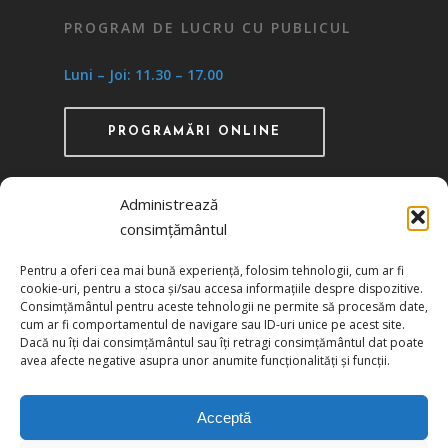
PROGRAM DE LUCRU CU PUBLICUL
Luni – Joi: 11.30 – 17.00
PROGRAMĂRI ONLINE
Administrează
consimțământul
Recunoscută ca instituţie de utilitate publică
Pentru a oferi cea mai bună experiență, folosim tehnologii, cum ar fi
prin HG 1242/29.11.2000 publicată în MO nr.
cookie-uri, pentru a stoca și/sau accesa informațiile despre dispozitive.
634/06.12.2000
Consimțământul pentru aceste tehnologii ne permite să procesăm date,
cum ar fi comportamentul de navigare sau ID-uri unice pe acest site.
Dacă nu îți dai consimțământul sau îți retragi consimțământul dat poate
Politica de confidențialitate
avea afecte negative asupra unor anumite funcționalități și funcții.
Politica de cookies
Acceptă