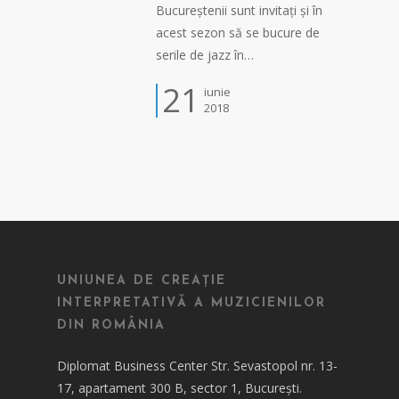
Bucureștenii sunt invitați și în
acest sezon să se bucure de
serile de jazz în…
21
iunie
2018
UNIUNEA DE CREAȚIE
INTERPRETATIVĂ A MUZICIENILOR
DIN ROMÂNIA
Diplomat Business Center Str. Sevastopol nr. 13-
17, apartament 300 B, sector 1, București.