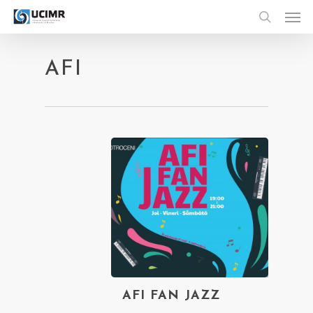
Men
Skip
to
search
main
content
AFI
AFI FAN JAZZ