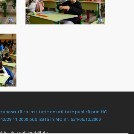
cunoscută ca instituţie de utilitate publică prin HG
42/29.11.2000 publicată în MO nr. 634/06.12.2000
litica de confidențialitate