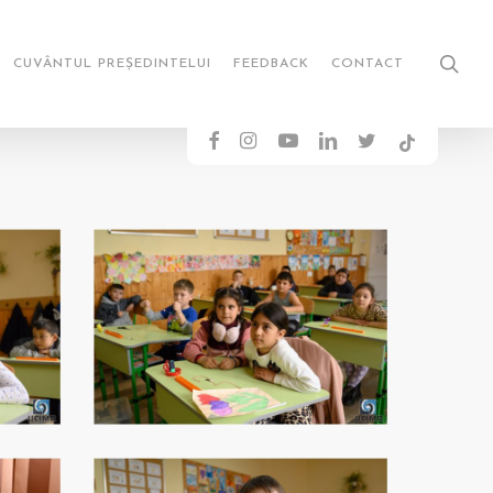
sea
CUVÂNTUL PREȘEDINTELUI
FEEDBACK
CONTACT
FACEBOOK
INSTAGRAM
YOUTUBE
LINKEDIN
TWITTER
TIKTOK