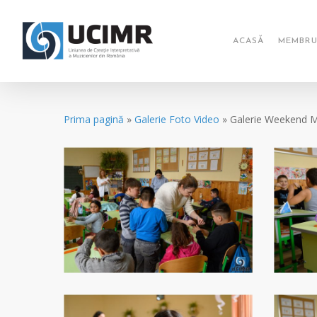
Skip
to
main
ACASĂ
MEMBRU
content
Prima pagină
»
Galerie Foto Video
»
Galerie Weekend Mu